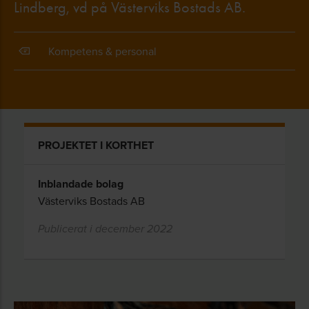
Lindberg, vd på Västerviks Bostads AB.
Kompetens & personal
PROJEKTET I KORTHET
Inblandade bolag
Västerviks Bostads AB
Publicerat i december 2022