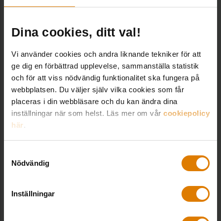
Dina cookies, ditt val!
Dela:
Vi använder cookies och andra liknande tekniker för att
ge dig en förbättrad upplevelse, sammanställa statistik
och för att viss nödvändig funktionalitet ska fungera på
webbplatsen. Du väljer själv vilka cookies som får
placeras i din webbläsare och du kan ändra dina
Fler goda exempel från Allmännyttan
inställningar när som helst. Läs mer om vår
cookiepolicy
här
.
Samtyckesval
Nödvändig
Inställningar