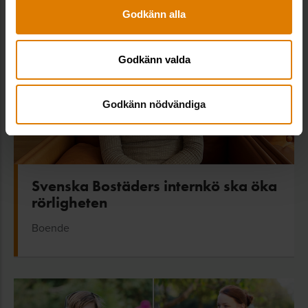
Godkänn alla
Godkänn valda
Godkänn nödvändiga
Svenska Bostäders internkö ska öka
rörligheten
Boende