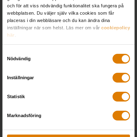
LÄNKAR OCH DOKUMENT
och för att viss nödvändig funktionalitet ska fungera på
webbplatsen. Du väljer själv vilka cookies som får
placeras i din webbläsare och du kan ändra dina
Ny vägledning: Bostadsbolaget och barnen
inställningar när som helst. Läs mer om vår
cookiepolicy
här
.
Bostadsbolaget och barnen
Samtyckesval
Nödvändig
Dela:
Inställningar
Statistik
Marknadsföring
Fler goda exempel från Allmännyttan