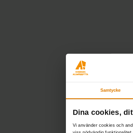
Samtycke
Dina cookies, dit
Vi använder cookies och andra
viss nödvändig funktionalitet