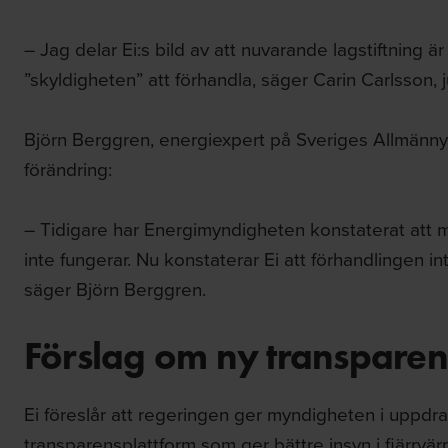
– Jag delar Ei:s bild av att nuvarande lagstiftning är
”skyldigheten” att förhandla, säger Carin Carlsson, 
Björn Berggren, energiexpert på Sveriges Allmänny
förändring:
– Tidigare har Energimyndigheten konstaterat att
inte fungerar. Nu konstaterar Ei att förhandlingen in
säger Björn Berggren.
Förslag om ny transparen
Ei föreslår att regeringen ger myndigheten i uppdra
transparensplattform som ger bättre insyn i fjärr