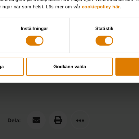
lningar när som helst. Läs mer om vår
cookiepolicy här
.
Mer information
Inställningar
Statistik
Nu delredovisar Ei regeringsuppdraget om först
fjärrvärmemarknaden – Energimarknadsinspekti
ga
Godkänn valda
Dela: