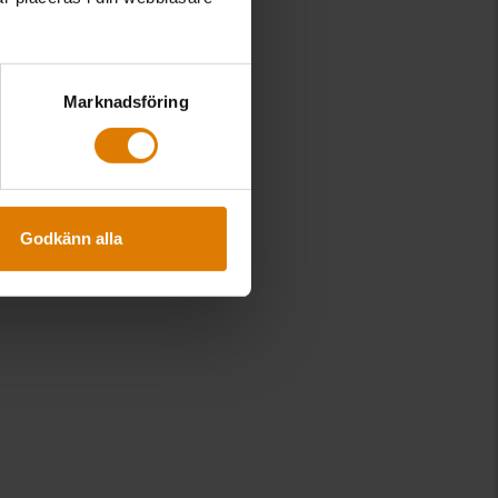
Marknadsföring
ärkt kundskydd på
onen
Godkänn alla