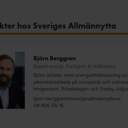
kter hos Sveriges Allmännytta
Björn Berggren
Expert energi, Fastighet & Hållbarhet
Björn arbetar med energi­effektivisering o
påverkans­arbete på europeisk och nationell
Holgersson, Pris­dialogen och Sveby. Adju
bjorn.berggren@sverigesallmannytta.se
08-406 55 16