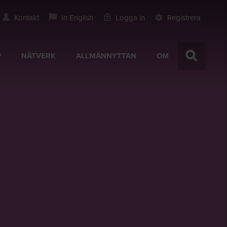
Kontakt
In English
Logga in
Registrera
P
NÄTVERK
ALLMÄNNYTTAN
OM