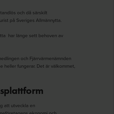
 tandlös och då särskilt
jurist på Sveriges Allmännytta.
tta har länge sett behoven av
 medlingen och Fjärrvärmenämnden
te heller fungerar. Det är välkommet,
splattform
g att utveckla en
värmeföretagens ekonomi och