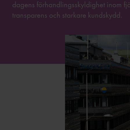
dagens förhandlingsskyldighet inom fj
transparens och starkare kundskydd.