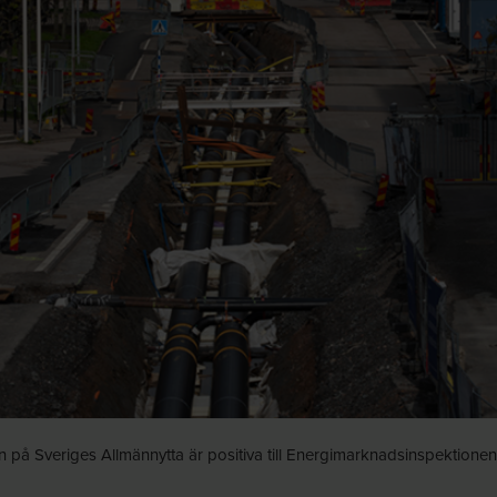
 på Sveriges Allmännytta är positiva till Energimarknadsinspektionens