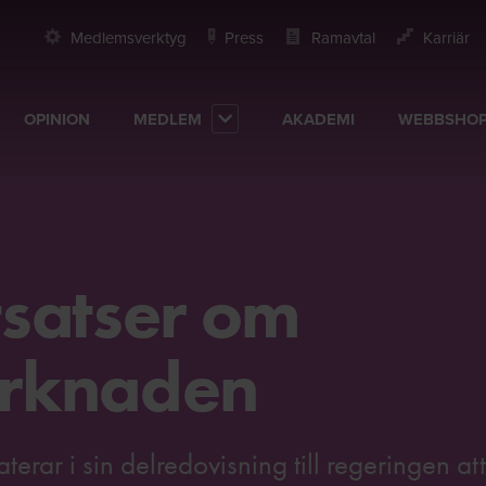
Medlemsverktyg
Press
Ramavtal
Karriär
OPINION
MEDLEM
AKADEMI
WEBBSHO
satser om
arknaden
erar i sin delredovisning till regeringen att