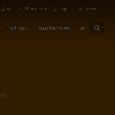
Kontakt
In English
Logga in
Registrera
P
NÄTVERK
ALLMÄNNYTTAN
OM
nom