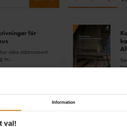
rivningar för
Ko
hus
ko
Al
 hur olika städmoment
 oc...
Sen
bo
För
Try
00
kr
LÄGG TILL
Information
t val!