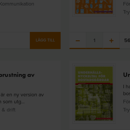
, Kommunikation
För
Try
5
LÄGG TILL
prustning av
Un
I h
bos
är en ny version av
som utg...
För
& drift
Try