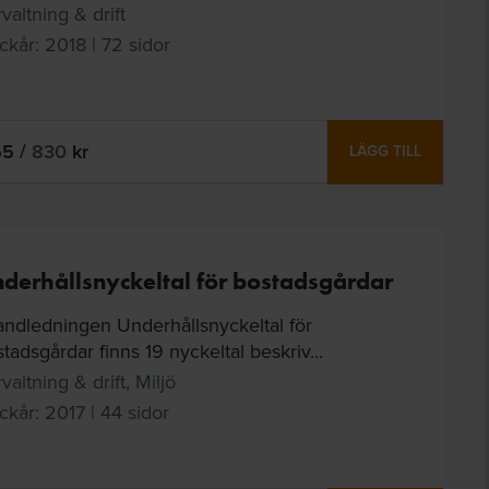
valtning & drift
ckår: 2018 | 72 sidor
65
/
830
kr
LÄGG TILL
derhållsnyckeltal för bostadsgårdar
andledningen Underhållsnyckeltal för
tadsgårdar finns 19 nyckeltal beskriv...
valtning & drift, Miljö
ckår: 2017 | 44 sidor