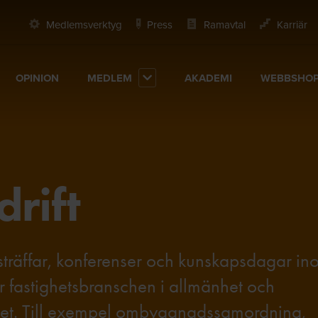
Medlemsverktyg
Press
Ramavtal
Karriär
OPINION
MEDLEM
AKADEMI
WEBBSHO
drift
rksträffar, konferenser och kunskapsdagar i
ör fastighetsbranschen i allmänhet och
rhet. Till exempel ombyggnadssamordning,