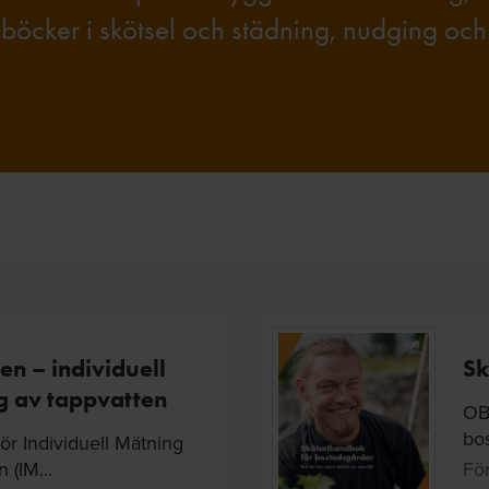
dböcker i skötsel och städning, nudging och
en – individuell
Sk
g av tappvatten
OBS
bos
 Individuell Mätning
 (IM...
För