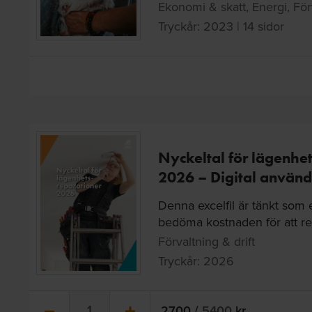
Ekonomi & skatt, Energi, Förv
Tryckår: 2023 | 14 sidor
Nyckeltal för lägenhe
2026 – Digital använd
Denna excelfil är tänkt som e
bedöma kostnaden för att rep
Förvaltning & drift
Tryckår: 2026
2700
/
5400
kr