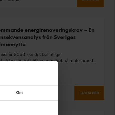
mmande energirenoveringskrav – En
nsekvensanalys från Sveriges
lmännytta
ast år 2050 ska det befintliga
stadsbeståndet i EU som helhet nå motsvarand...
valtning & drift
ckår: 2024 | 20 sidor
Om
LADDA NER