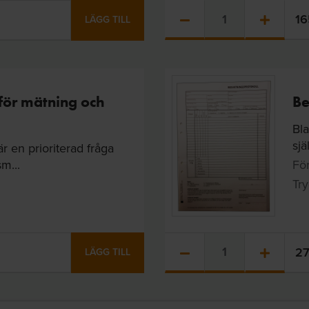
1
LÄGG TILL
 för mätning och
Be
Bl
sjä
r en prioriterad fråga
m...
För
Try
2
LÄGG TILL