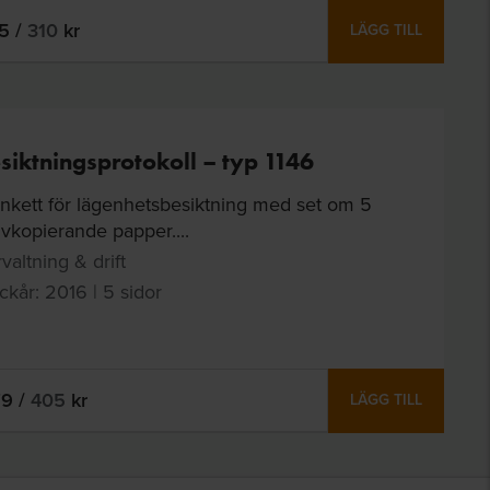
65
/
310
kr
LÄGG TILL
siktningsprotokoll – typ 1146
ankett för lägenhetsbesiktning med set om 5
lvkopierande papper....
valtning & drift
ckår: 2016 | 5 sidor
79
/
405
kr
LÄGG TILL