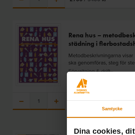
Rena hus – metodbesk
städning i flerbostads
Metodbeskrivningarna visar
ska genomföras, steg för steg
Förvaltning & drift
Tryckår: 2018 | 16 sidor
Kostnadsfri för medlem
/
3
Samtycke
Dina cookies, dit