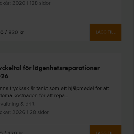
ckår: 2020 | 128 sidor
70
/
830
kr
LÄGG TILL
ckeltal för lägenhetsreparationer
026
na trycksak är tänkt som ett hjälpmedel för att
öma kostnaden för att repa...
valtning & drift
ckår: 2026 | 28 sidor
10
/
420
kr
LÄGG TILL