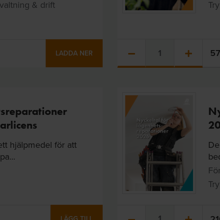
altning & drift
Try
5
LADDA NER
tsreparationer
Ny
arlicens
2
tt hjälpmedel för att
Den
a...
bed
För
Try
2
LÄGG TILL