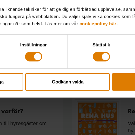
ods – guide för
Ny
 liknande tekniker för att ge dig en förbättrad upplevelse, samma
 ska fungera på webbplatsen. Du väljer själv vilka cookies som f
Sve
lningar när som helst. Läs mer om vår
cookiepolicy här
.
fas
edande guide ger
de regler...
För
Try
Inställningar
Statistik
1
LOGGA IN
ga
Godkänn valda
 varför?
Re
am till hyresgäster om
Väl
hyr