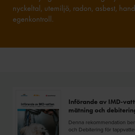
nyckeltal, utemiljö, radon, asbest, han
egenkontroll.
Införande av IMD-vatt
mätning och debiterin
Denna rekommendation berör
och Debitering för tappvatten