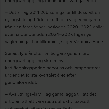
energikartläggningar inom kort. Vad gäller då?
– Det är lag 2014:266 som gäller till dess att en
ny lagstiftning träder i kraft, och vägledningarna
från den föregående perioden 2020–2023 gäller
även under perioden 2024–2027. Inga nya
vägledningar har tillkommit, säger Veronica Eade.
Senast fyra år efter en tidigare genomförd
energikartläggning ska en ny
kartläggningsperiod påbörjas och inrapporteras
under det första kvartalet året efter
genomförandet.
– Avslutningsvis vill jag gärna lägga till att det
alltid är rätt att vara resurseffektiv, oavsett
verksamhet, säger Veronica Eade.