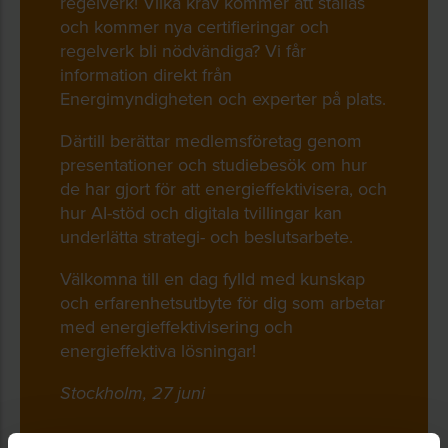
regelverk! Vilka krav kommer att ställas
och kommer nya certifieringar och
regelverk bli nödvändiga? Vi får
information direkt från
Energimyndigheten och experter på plats.
Därtill berättar medlemsföretag genom
presentationer och studiebesök om hur
de har gjort för att energieffektivisera, och
hur AI-stöd och digitala tvillingar kan
underlätta strategi- och beslutsarbete.
Välkomna till en dag fylld med kunskap
och erfarenhetsutbyte för dig som arbetar
med energieffektivisering och
energieffektiva lösningar!
Stockholm, 27 juni