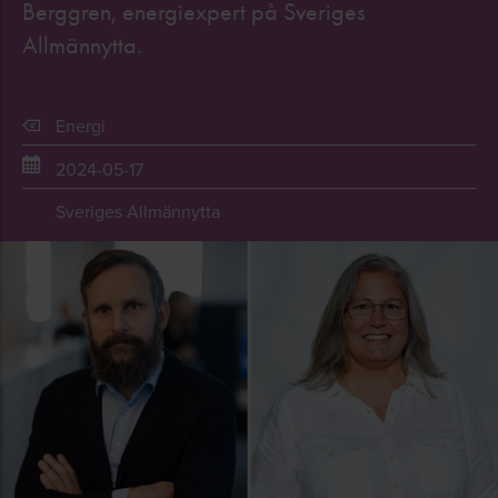
Berggren, energiexpert på Sveriges
Allmännytta.
Energi
2024-05-17
Sveriges Allmännytta