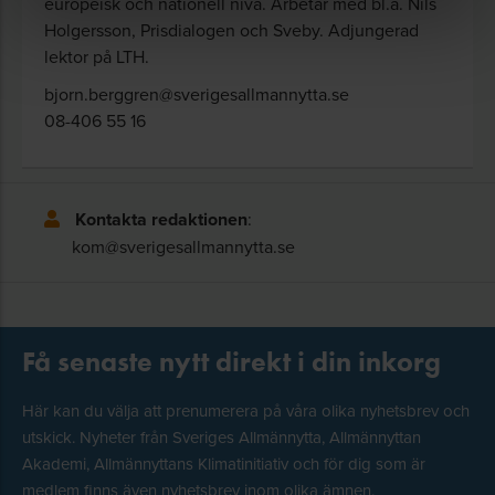
europeisk och nationell nivå. Arbetar med bl.a. Nils
Holgersson, Pris­dialogen och Sveby. Adjungerad
lektor på LTH.
bjorn.berggren@sverigesallmannytta.se
08-406 55 16
Kontakta redaktionen
:
kom@sverigesallmannytta.se
Få senaste nytt direkt i din inkorg
Här kan du välja att prenumerera på våra olika nyhetsbrev och
utskick. Nyheter från Sveriges Allmännytta, Allmännyttan
Akademi, Allmännyttans Klimatinitiativ och för dig som är
medlem finns även nyhetsbrev inom olika ämnen.