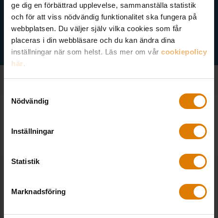
Välj ämne
ge dig en förbättrad upplevelse, sammanställa statistik
och för att viss nödvändig funktionalitet ska fungera på
webbplatsen. Du väljer själv vilka cookies som får
placeras i din webbläsare och du kan ändra dina
inställningar när som helst. Läs mer om vår
cookiepolicy
här
.
Samtyckesval
Nödvändig
SE ALLA NOTISER
Fler notiser
Inställningar
Statistik
”Vi måste tänka annorlunda när vi bygger
bostäder”
Marknadsföring
2025-09-11
|
Medlem