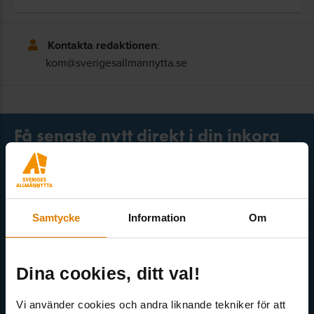
Kontakta redaktionen
:
kom@sverigesallmannytta.se
Få senaste nytt direkt i din inkorg
Här kan du välja att prenumerera på våra olika nyhetsbrev och
utskick. Nyheter från Sveriges Allmännytta, Allmännyttan
Akademi, Allmännyttans Klimatinitiativ och för dig som är
medlem finns även nyhetsbrev inom olika ämnen.
Samtycke
Information
Om
Dina cookies, ditt val!
Vi använder cookies och andra liknande tekniker för att