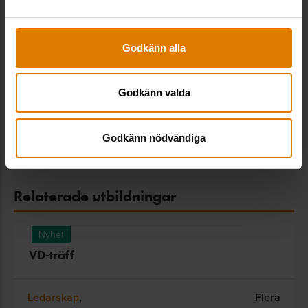
förhandlingssystemet
Allmännyttan, Ekonomi & skatt,
Hyressättning, Sveriges Allmännytta
Godkänn alla
Kostnadsfri
Godkänn valda
Nyckeltal för städning i fastigheter
Förvaltning & drift, Sveriges Allmännytta
Godkänn nödvändiga
1700
/
3400
kr
Relaterade utbildningar
Nyhet
VD-träff
Ledarskap
,
Flera