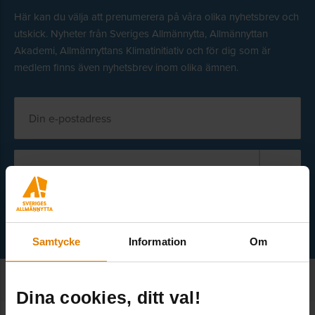
Här kan du välja att prenumerera på våra olika nyhetsbrev och
utskick. Nyheter från Sveriges Allmännytta, Allmännyttan
Akademi, Allmännyttans Klimatinitiativ och för dig som är
medlem finns även nyhetsbrev inom olika ämnen.
Välj ämne
Samtycke
Information
Om
Dina cookies, ditt val!