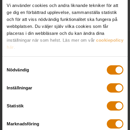
Vi använder cookies och andra liknande tekniker för att
SE ALLA NOTISER
Fler notiser
ge dig en förbättrad upplevelse, sammanställa statistik
och för att viss nödvändig funktionalitet ska fungera på
webbplatsen. Du väljer själv vilka cookies som får
placeras i din webbläsare och du kan ändra dina
Tyck till om vår webb!
inställningar när som helst. Läs mer om vår
cookiepolicy
här
.
2022-11-14
|
Sveriges Allmännytta
Samtyckesval
Anders Nordstrand i Boverkets insynsråd
Nödvändig
2022-05-18
|
Sveriges Allmännytta
Inställningar
Relaterade trycksaker
Statistik
Marknadsföring
Hyressättnings- och