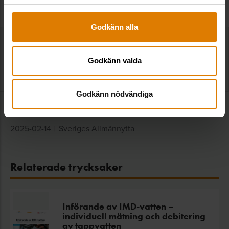
Godkänn alla
Hovrätten ger tydligt stöd för trepartens
rekommendationen om IMD-vatten
Godkänn valda
2026-07-02
|
Sveriges Allmännytta
Godkänn nödvändiga
Miljö och energi i fokus – rådens viktigaste frågor
2025-02-14
|
Sveriges Allmännytta
Relaterade trycksaker
Införande av IMD-vatten –
individuell mätning och debitering
av tappvatten