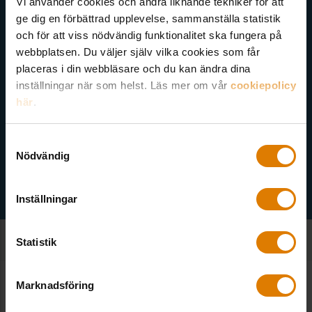
Vi använder cookies och andra liknande tekniker för att
Akademi, Allmännyttans Klimatinitiativ och för dig som är
ge dig en förbättrad upplevelse, sammanställa statistik
medlem finns även nyhetsbrev inom olika ämnen.
och för att viss nödvändig funktionalitet ska fungera på
webbplatsen. Du väljer själv vilka cookies som får
placeras i din webbläsare och du kan ändra dina
inställningar när som helst. Läs mer om vår
cookiepolicy
här
.
Gröna nyhetsbrevet
1
Samtyckesval
Nödvändig
Inställningar
Statistik
Marknadsföring
SE ALLA NOTISER
Fler notiser