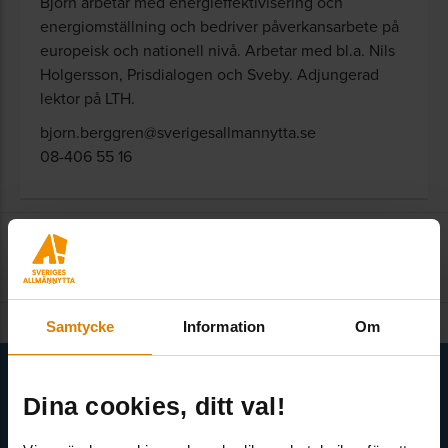
Björn arbetar med energi­effektivisering och
energi­omställning och bedriver påverkans­arbete på
europeisk och nationell nivå. Arbetar med bl.a. Nils
Holgersson, Pris­dialogen och Sveby. Adjungerad
lektor på LTH.
bjorn.berggren@sverigesallmannytta.se
08-406 55 16
Kontakta redaktionen
:
kom@sverigesallmannytta.se
Samtycke
Information
Om
Få senaste nytt direkt i din inkorg
Dina cookies, ditt val!
Här kan du välja att prenumerera på våra olika nyhetsbrev och
utskick. Nyheter från Sveriges Allmännytta, Allmännyttan