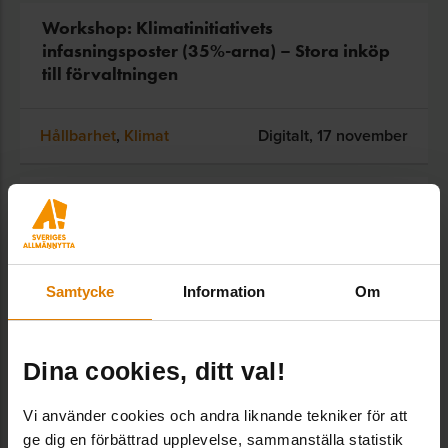
Workshop: Klimatinitiativets
infasningsposter (35%-arna) – Stora inköp
till förvaltningen
Hållbarhet
,
Klimat
Digitalt,
17 november
Workshop – Klimatinitiativets
infasningsposter (35%-arna) – Renovering
och ombyggnation
Samtycke
Information
Om
Hållbarhet
,
Klimat
Digitalt,
17 september
Dina cookies, ditt val!
SE ALLA UTBILDNINGAR
Vi använder cookies och andra liknande tekniker för att
ge dig en förbättrad upplevelse, sammanställa statistik