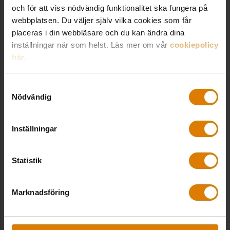
och för att viss nödvändig funktionalitet ska fungera på
Relaterade trycksaker
webbplatsen. Du väljer själv vilka cookies som får
placeras i din webbläsare och du kan ändra dina
inställningar när som helst. Läs mer om vår
cookiepolicy
Agenda för allmännyttans
här
.
digitalisering
Allmännyttan, Digitalisering,
Samtyckesval
Digitaliseringsinitiativet, Opinion,
Nödvändig
Sveriges Allmännytta
Kostnadsfri
Inställningar
Så upphandlar du fossilfria
Statistik
transporter
Energi, Miljö
Kostnadsfri
Marknadsföring