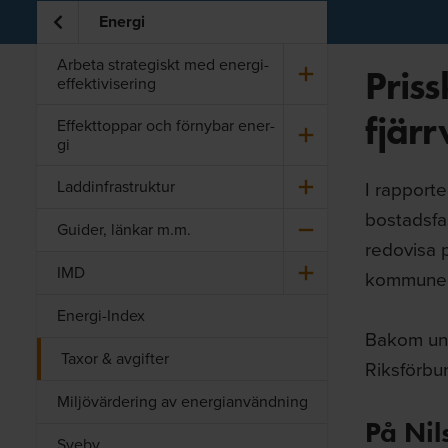
Energi
Ar­be­ta stra­te­giskt med ener­gi­
Priss
ef­fek­ti­vi­se­ring
fjär
Ef­fekt­top­par och för­ny­bar ener­
gi
Laddin­fra­struk­tur
I rapport
bostadsfa
Gui­der, län­kar m.m.
redovisa p
IMD
kommuner.
Energi-Index
Bakom und
Taxor & avgifter
Riksförbu
Miljövärdering av energianvändning
På Nil
Sveby