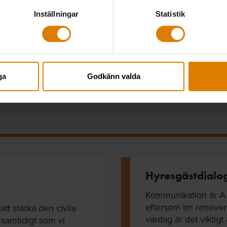
Inställningar
Statistik
Arbetsträning gav 8 miljoner
kronor i samhällsvinst
ga
Godkänn valda
Hyresgästdialo
Kommunikation är A o
eftersom en renover
att stärka den civila
vardag är det viktigt
 samtidigt som vi