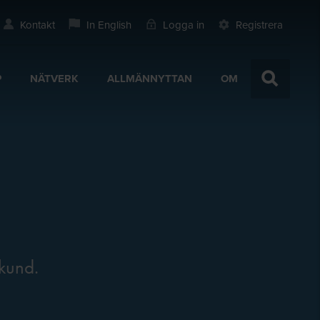
Kontakt
In English
Logga in
Registrera
P
NÄTVERK
ALLMÄNNYTTAN
OM
m
 kund.