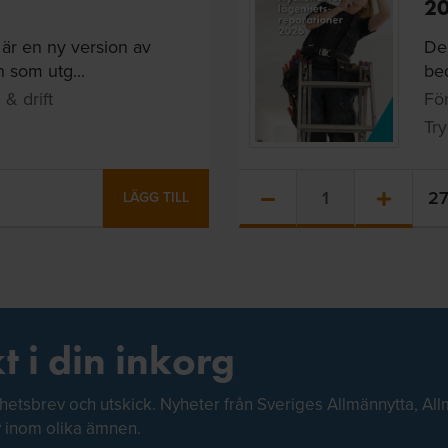
20
är en ny version av
Den
som utg...
bed
& drift
För
Tr
2
LÄGG TILL
t i din inkorg
hetsbrev och utskick. Nyheter från Sveriges Allmännytta, All
v inom olika ämnen.