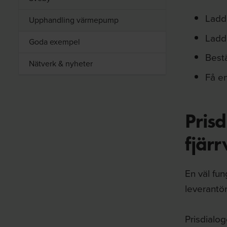
Ladd
Upphandling värmepump
Ladd
Goda exempel
Bestä
Nätverk & nyheter
Få e
Pris
fjär
En väl fu
leverantör
Prisdialog