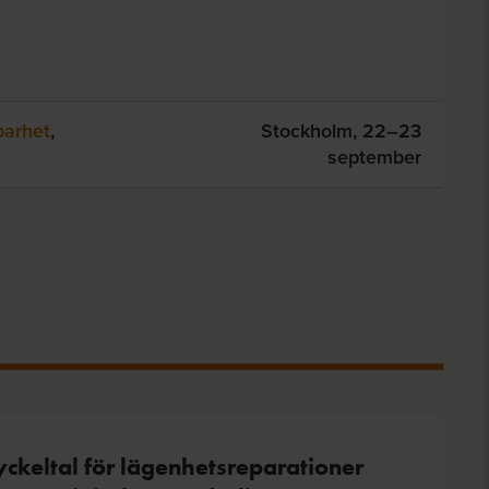
barhet
,
Stockholm,
22–23
september
ckeltal för lägenhetsreparationer