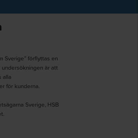
h
 Sverige” förflyttas en
 undersökningen är att
 alla
er för kunderna.
etsägarna Sverige, HSB
t.