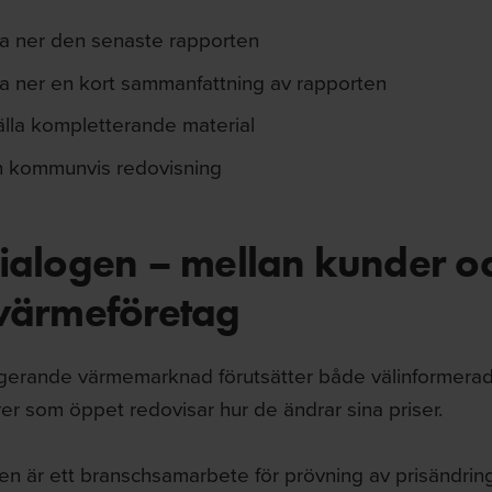
a ner den senaste rapporten
a ner en kort sammanfattning av rapporten
lla kompletterande material
n kommunvis redovisning
dialogen – mellan kunder o
rvärmeföretag
ngerande värmemarknad förutsätter både välinformera
er som öppet redovisar hur de ändrar sina priser.
en är ett branschsamarbete för prövning av prisändring