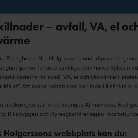
killnader – avfall, VA, el oc
rvärme
en ”Fastigheten Nils Holgerssons underbara resa genom
stighet genom landets samtliga kommuner. Syftet med
risskillnaderna för avfall, VA, el och fjärrvärme i landets
 Målet? Att skapa debatt som kan leda till sänkta pris
ersökningen står vi på Sveriges Allmännytta, Fastigh
nd, Riksbyggen och Hyresgästföreningen Riksförbunde
s Holgerssons webbplats kan du: