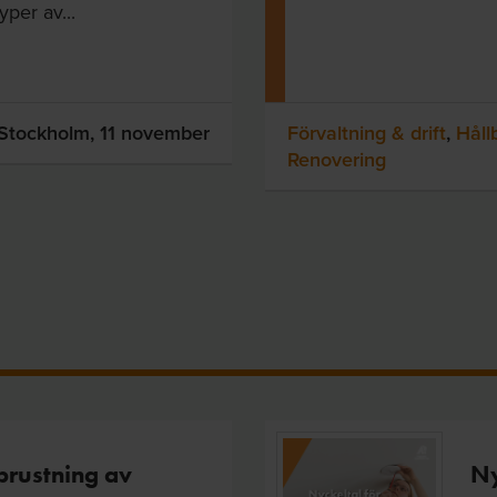
per av...
Stockholm,
11 november
Förvaltning & drift
,
Håll
Renovering
prustning av
Ny