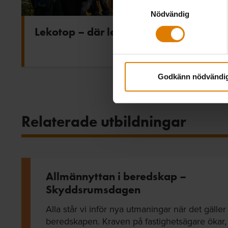
Samtyckesval
Nödvändig
Lekotop – där lek och natur möts
Godkänn nödvändi
Relaterade utbildningar
Allmännyttan i beredskap –
Skyddsrumsdagen
Alla står vi inför nya utmaningar när det gäller 
beredskapen. Kraven på fastighetsägare ökar,