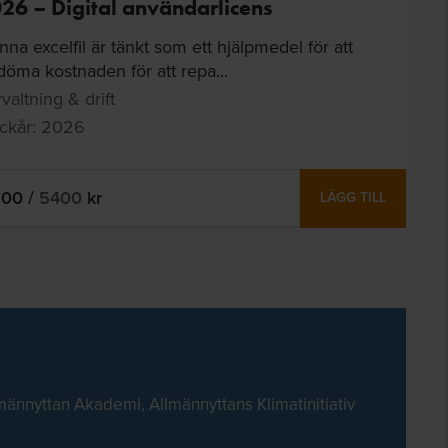
26 – Digital användarlicens
na excelfil är tänkt som ett hjälpmedel för att
öma kostnaden för att repa...
valtning & drift
yckår: 2026
700
/
5400
kr
LÄGG TILL
männyttan Akademi, Allmännyttans Klimatinitiativ