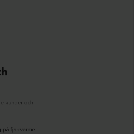
ch
de kunder och
 på fjärrvärme.