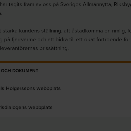
har tagits fram av oss på Sveriges Allmännytta, Riks
.
t stärka kundens ställning, att åstadkomma en rimlig, f
g på fjärrvärme och att bidra till ett ökat förtroende för
leverantörernas prissättning.
 OCH DOKUMENT
ils Holgerssons webbplats
risdialogens webbplats