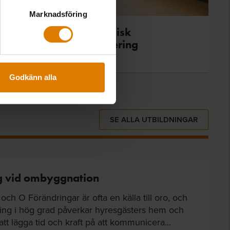
Marknadsföring
Projekt med dynamisk
dygnseffektbalansering
Godkänn alla
SE ALLA UTBILDNINGAR
g vid ombyggnation
ch O Förändringar är ofta en källa till oro, och
ing i hög grad påverkar hyresgästers hem och
 att lägga tid och kraft på att kommunicera...