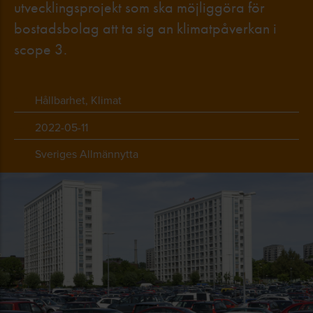
utvecklingsprojekt som ska möjliggöra för
bostadsbolag att ta sig an klimatpåverkan i
scope 3.
Hållbarhet, Klimat
2022-05-11
Sveriges Allmännytta