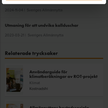
främja energigemenskaper
2024-11-04
|
Sveriges Allmännytta
Utmaning för att undvika kallduschar
2023-03-21
|
Sveriges Allmännytta
Relaterade trycksaker
Användarguide för
klimatberäkningar av ROT-projekt
Klimat
Kostnadsfri
Allmännyttans bostadssociala