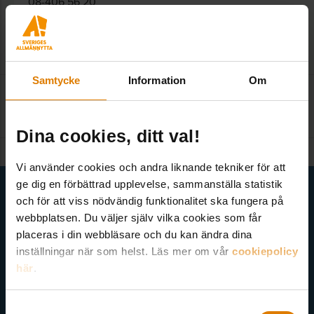
08-406 56 20
Samtycke
Information
Om
Kontakta redaktionen
:
kom@sverigesallmannytta.se
Dina cookies, ditt val!
Vi använder cookies och andra liknande tekniker för att
Få senaste nytt direkt i din inkorg
ge dig en förbättrad upplevelse, sammanställa statistik
och för att viss nödvändig funktionalitet ska fungera på
webbplatsen. Du väljer själv vilka cookies som får
Här kan du välja att prenumerera på våra olika nyhetsbrev och
placeras i din webbläsare och du kan ändra dina
utskick. Nyheter från Sveriges Allmännytta, Allmännyttan
inställningar när som helst. Läs mer om vår
cookiepolicy
Akademi, Allmännyttans Klimatinitiativ och för dig som är
här
.
medlem finns även nyhetsbrev inom olika ämnen.
Samtyckesval