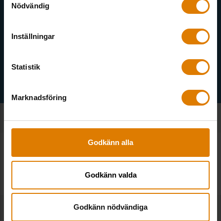
Nödvändig
Inställningar
Gröna nyhetsbrevet
1
Statistik
Marknadsföring
Godkänn alla
SE ALLA NOTISER
Fler notiser
Godkänn valda
Godkänn nödvändiga
Sveriges Allmännytta på Smart City Expo för att