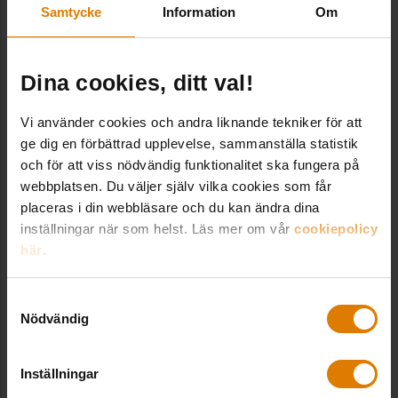
Samtycke
Information
Om
Dela:
Dina cookies, ditt val!
Vi använder cookies och andra liknande tekniker för att
ge dig en förbättrad upplevelse, sammanställa statistik
och för att viss nödvändig funktionalitet ska fungera på
webbplatsen. Du väljer själv vilka cookies som får
LÄNKAR OCH DOKUMENT
placeras i din webbläsare och du kan ändra dina
inställningar när som helst. Läs mer om vår
cookiepolicy
här
.
Webbutbildning om att motverka otillåten
påverkan
Samtyckesval
Nödvändig
Inställningar
Kontakt hos Sveriges Allmännytta