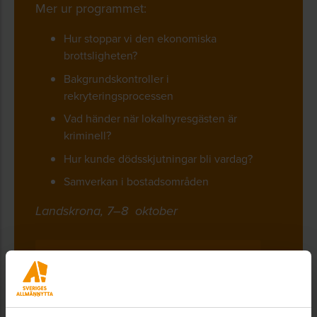
Ladda ner handboken här
Mer ur programmet:
Hur stoppar vi den ekonomiska
brottsligheten?
Bakgrundskontroller i
rekryteringsprocessen
Vad händer när lokalhyresgästen är
kriminell?
Hur kunde dödsskjutningar bli vardag?
Samverkan i bostadsområden
Landskrona, 7–8 oktober
LÄS MER OCH ANMÄL DIG HÄR!