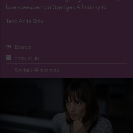
boendeexpert på Sveriges Allmännytta.
Text: Anita Snis
Boende
2025-04-10
Sveriges Allmännytta