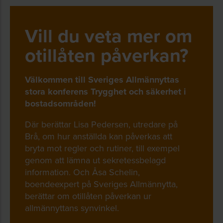
eller som upplevs som obehagligt eller
studerat otillåten påverkan från så kallade
olämpligt, försöker påverka hur någon
systemhotande aktörer. I december 2023
Vill du veta mer om
agerar i sin tjänst eller i sitt uppdrag.
publicerade Brå en delredovisning som
fokuserade på utsatthet bland
otillåten påverkan?
Systemhotande aktörer är kriminella och
förtroendevalda. I den slutrapport som
extremistiska grupperingar som utövar
nyligen publicerats riktas fokus framför allt
Välkommen till Sveriges Allmännyttas
otillåten påverkan mot förtroendevalda
mot den kommunala förvaltningen.
stora konferens Trygghet och säkerhet i
bostadsområden!
och mot kommunala förvaltningar.
Läs rapporten här
Där berättar Lisa Pedersen, utredare på
Källa: Brottsförebyggande rådet, Brå
Brå, om hur anställda kan påverkas att
bryta mot regler och rutiner, till exempel
Brå har även givit ut en handbok som
genom att lämna ut sekretessbelagd
riktar sig till kommuner som vill rusta sin
information. Och Åsa Schelin,
verksamhet för att kunna stå emot
boendeexpert på Sveriges Allmännytta,
otillåten påverkan.
berättar om otillåten påverkan ur
allmännyttans synvinkel.