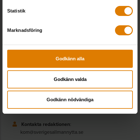
Statistik
Åsa Schelin
Marknadsföring
Expert boendefrågor, Fastighet & Hållbarhet
Åsa Schelin är expert inom boendefrågor.
asa.schelin@sverigesallmannytta.se
Godkänn alla
08-406 56 30
Godkänn valda
Godkänn nödvändiga
Kontakta redaktionen
:
kom@sverigesallmannytta.se