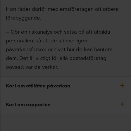
Hon råder därför medlemsföretagen att arbeta
förebyggande.
– Gör en riskanalys och satsa på att utbilda
personalen, så att de känner igen
påverkansförsök och vet hur de kan hantera
dem. Det är viktigt för alla bostadsföretag,
oavsett var de verkar.
Kort om otillåten påverkan
Otillåten påverkan är ett
Kort om rapporten
samlingsbegrepp för situationer där en
utomstående på ett sätt som är olagligt
Brå har på uppdrag av regeringen