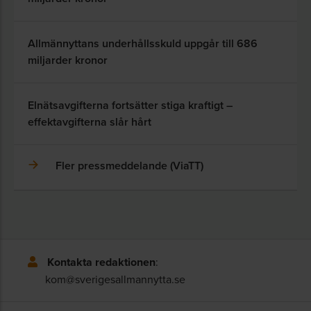
Allmännyttans underhållsskuld uppgår till 686
miljarder kronor
Elnätsavgifterna fortsätter stiga kraftigt –
effektavgifterna slår hårt
Fler pressmeddelande (ViaTT)
Kontakta redaktionen
:
kom@sverigesallmannytta.se