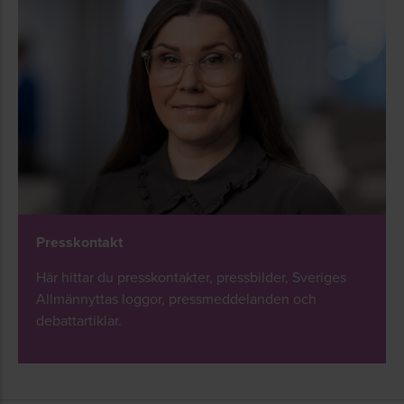
Presskontakt
Här hittar du presskontakter, pressbilder, Sveriges
Allmännyttas loggor, pressmeddelanden och
debattartiklar.