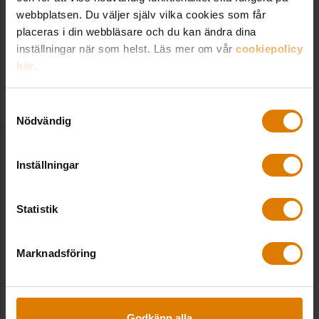
allmännyttiga Uppsalahem, kliver in som tf
webbplatsen. Du väljer själv vilka cookies som får
kommunikationschef för Sveriges Allmännytta
placeras i din webbläsare och du kan ändra dina
fram till årsskiftet. – För mig är det en ynnest att
inställningar när som helst. Läs mer om vår
cookiepolicy
få bidra till ...
här
.
2024-04-11
|
Sveriges Allmännytta
Samtyckesval
Nödvändig
Inställningar
Statistik
Marknadsföring
Godkänn alla