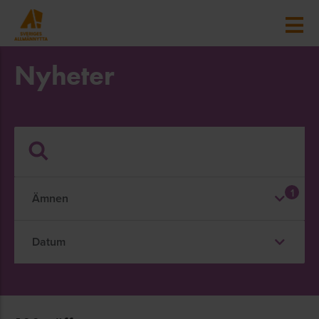
Nyheter
1
Ämnen
Datum