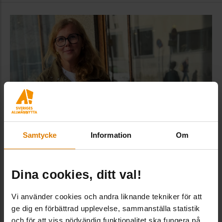
Samtycke
Information
Om
Ny kommunikationschef till Sveriges
Allmännytta
Dina cookies, ditt val!
Kompetens & personal
,
Sveriges Allmännytta
Vi använder cookies och andra liknande tekniker för att
Linda Ryttlefors, idag kommunikationschef vid
ge dig en förbättrad upplevelse, sammanställa statistik
och för att viss nödvändig funktionalitet ska fungera på