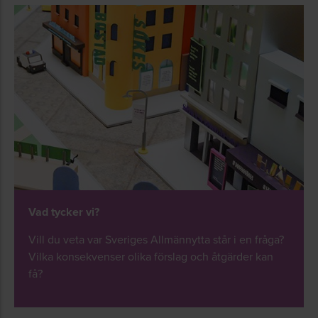
Vad tycker vi?
Vill du veta var Sveriges Allmännytta står i en fråga?
Vilka konsekvenser olika förslag och åtgärder kan
få?