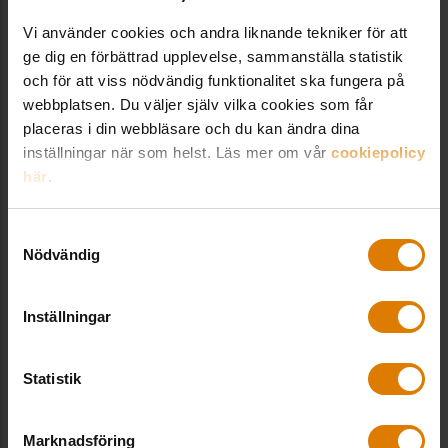
Vi använder cookies och andra liknande tekniker för att
Biologisk mångfald – en handbok för
ge dig en förbättrad upplevelse, sammanställa statistik
bostadsföretag
och för att viss nödvändig funktionalitet ska fungera på
webbplatsen. Du väljer själv vilka cookies som får
Projektet Krontech: Ny AI-metod ska förenkla
placeras i din webbläsare och du kan ändra dina
kartläggning av grönytor
inställningar när som helst. Läs mer om vår
cookiepolicy
här
.
Samtyckesval
Nödvändig
Kontakt hos Sveriges Allmännytta
Inställningar
Statistik
Patrizia Finessi
Expert miljö, Fastighet & Hållbarhet
Patrizia Finessi arbetar brett med miljöfrågor
Marknadsföring