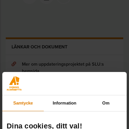
LÄNKAR OCH DOKUMENT
Mer om uppdateringsprojektet på SLU:s
hemsida
Ny vägledning ska hjälpa bostadsföretag att
klimatanpassa
Samtycke
Information
Om
Vägledning för klimatanpassning av
bostadsföretag
Dina cookies, ditt val!