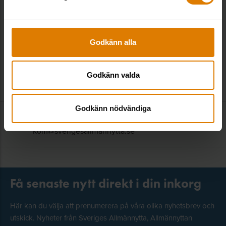
som avfall, resurshushållning, inomhusmiljö och
farliga ämnen samt utomhusmiljö, klimatanpassning
och ekosystemtjänster.
Godkänn alla
patrizia.finessi@sverigesallmannytta.se
08-406 55 37
Godkänn valda
Godkänn nödvändiga
Kontakta redaktionen
:
kom@sverigesallmannytta.se
Få senaste nytt direkt i din inkorg
Här kan du välja att prenumerera på våra olika nyhetsbrev och
utskick. Nyheter från Sveriges Allmännytta, Allmännyttan