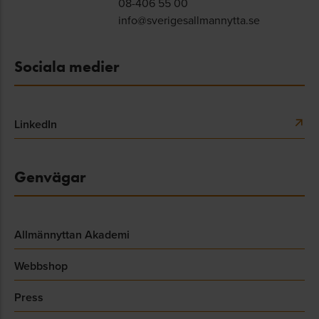
08-406 55 00
info@sverigesallmannytta.se
Sociala medier
LinkedIn
Genvägar
Allmännyttan Akademi
Webbshop
Press