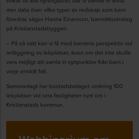
enkät till alla hyresgäster, där vi samlar in ännu
mer data över vilka typer av redskap som barn
föredrar, säger Hanna Einarsson, barnrättsstrateg
på Kristianstadsbyggen.
– På så sätt kan vi få med barnens perspektiv vid
anläggning av lekplatser, även om det inte skulle
vara möjligt att samla in synpunkter från barn i
varje enskilt fall.
Sammanlagt har bostadsbolaget omkring 100
lekplatser vid sina fastigheter runt om i
Kristianstads kommun.