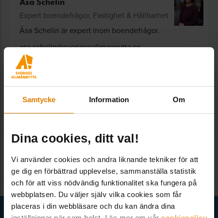
Åsa Schelin
Expert boendefrågor, Fastighet & Hållbarhet
Åsa Schelin är expert inom boendefrågor.
asa.schelin@sverigesallmannytta.se
08-406 56 30
Samtycke
Information
Om
Dina cookies, ditt val!
Kontakta redaktionen
:
Vi använder cookies och andra liknande tekniker för att
kom@sverigesallmannytta.se
ge dig en förbättrad upplevelse, sammanställa statistik
och för att viss nödvändig funktionalitet ska fungera på
webbplatsen. Du väljer själv vilka cookies som får
placeras i din webbläsare och du kan ändra dina
Få senaste nytt direkt i din inkorg
inställningar när som helst. Läs mer om vår
cookiepolicy