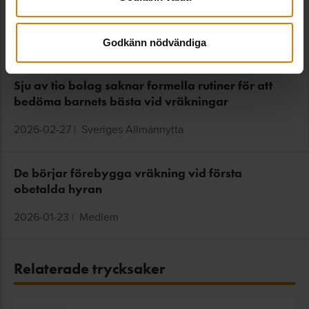
Fler nyheter
Godkänn nödvändiga
Sju av tio bolag saknar formella rutiner för att
bedöma barnets bästa vid vräkningar
2026-02-27
|
Sveriges Allmännytta
De börjar förebygga vräkning vid första
obetalda hyran
2026-01-23
|
Medlem
Relaterade trycksaker