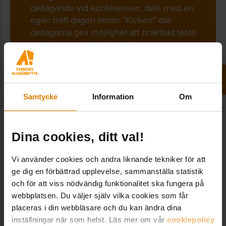
deltagande vid konferensen, dels med en
egen träff dagen innan ”Kicken” där
deltagarna ges möjlighet att praktiskt testa
nya lösningar och utbyta idéer.
KURSSTART 27 AUGUSTI – LÄS MER HÄR!
Samtycke
Information
Om
Dina cookies, ditt val!
Dela:
Vi använder cookies och andra liknande tekniker för att
ge dig en förbättrad upplevelse, sammanställa statistik
och för att viss nödvändig funktionalitet ska fungera på
webbplatsen. Du väljer själv vilka cookies som får
placeras i din webbläsare och du kan ändra dina
inställningar när som helst. Läs mer om vår
cookiepolicy