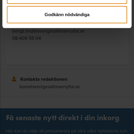
Hållbarhet
Bengt Lind arbetar som expert inom
Godkänn nödvändiga
fastighetsförvaltning på Sveriges Allmännytta.
bengt.lind@sverigesallmannytta.se
08-406 55 04
Kontakta redaktionen
:
kom@sverigesallmannytta.se
Få senaste nytt direkt i din inkorg
Här kan du välja att prenumerera på våra olika nyhetsbrev och