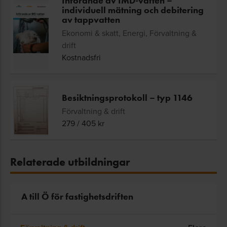
Införande av IMD-vatten –
individuell mätning och debitering
av tappvatten
Ekonomi & skatt, Energi, Förvaltning &
drift
Kostnadsfri
Besiktningsprotokoll – typ 1146
Förvaltning & drift
279
/
405
kr
Relaterade utbildningar
A till Ö för fastighetsdriften