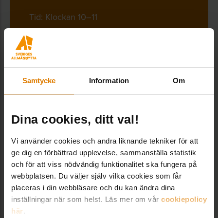
Tid: Klockan 10–11
ANMÄL DIG HÄR
Samtycke
Information
Om
Dina cookies, ditt val!
Här finns affischen
Vi använder cookies och andra liknande tekniker för att
ge dig en förbättrad upplevelse, sammanställa statistik
Plansch med information om de nya
och för att viss nödvändig funktionalitet ska fungera på
reglerna finns för nedladdning.
webbplatsen. Du väljer själv vilka cookies som får
Bostadsbolag som vill ha egen logga i
placeras i din webbläsare och du kan ändra dina
sidfoten kan mejla logotypen i eps-format
inställningar när som helst. Läs mer om vår
cookiepolicy
till
ulrika.lindstedt@id06.se
så får ni sedan
här
.
en tryckfärdig PDF, som ni printar själva