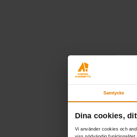
Samtycke
Dina cookies, dit
Vi använder cookies och andra
viss nödvändig funktionalitet