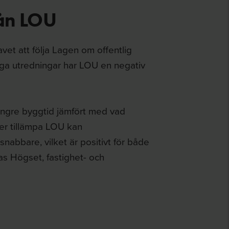
ån LOU
avet att följa Lagen om offentlig
liga utredningar har LOU en negativ
ängre byggtid jämfört med vad
er tillämpa LOU kan
nabbare, vilket är positivt för både
s Högset, fastighet- och