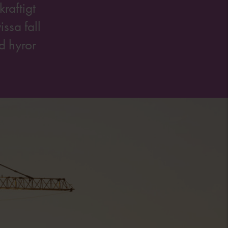
raftigt
issa fall
d hyror