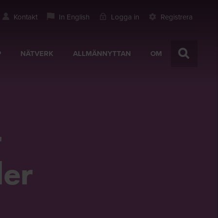
Kontakt
In English
Logga in
Registrera
P
NÄTVERK
ALLMÄNNYTTAN
OM
r
der