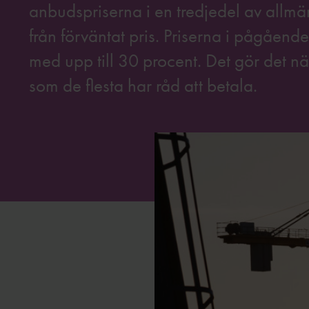
anbudspriserna i en tredjedel av allm
från förväntat pris. Priserna i pågående
med upp till 30 procent. Det gör det nä
som de flesta har råd att betala.