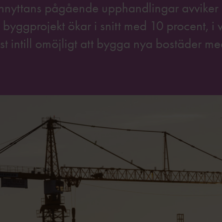
ännyttans pågående upphandlingar avviker k
 byggprojekt ökar i snitt med 10 procent, i v
st intill omöjligt att bygga nya bostäder me