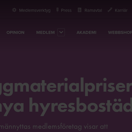
Medlemsverktyg
Press
Ramavtal
Karriär
OPINION
MEDLEM
AKADEMI
WEBBSHO
gmaterialprise
nya hyresbostä
männyttas medlemsföretag visar att