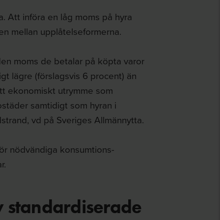
a. Att införa en låg moms på hyra
sen mellan upplåtelseformerna.
den moms de betalar på köpta varor
t lägre (förslagsvis 6 procent) än
 ett ekonomiskt utrymme som
städer samtidigt som hyran i
strand, vd på Sveriges Allmännytta.
 för nödvändiga konsumtions-
r.
 standardiserade