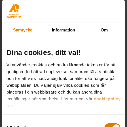
drift.
Samtycke
Information
Om
A till Ö för
fastighetsdriften
Dina cookies, ditt val!
Allmännyttan Akademi arrangerar en
Vi använder cookies och andra liknande tekniker för att
omfattande driftutbildning i fyra delar.
ge dig en förbättrad upplevelse, sammanställa statistik
Genom en kombination av virtuella möten
och för att viss nödvändig funktionalitet ska fungera på
och fysiska träffar, utforskar deltagarna
webbplatsen. Du väljer själv vilka cookies som får
värmesystem, ventilation, elektriska
placeras i din webbläsare och du kan ändra dina
installationer och styrning.
inställningar när som helst. Läs mer om vår
cookiepolicy
här
.
Utbildningen är anpassad för drifttekniker
och liknande roller som arbetar med drift
av fastigheter. Du får möjlighet att höja
Samtyckesval