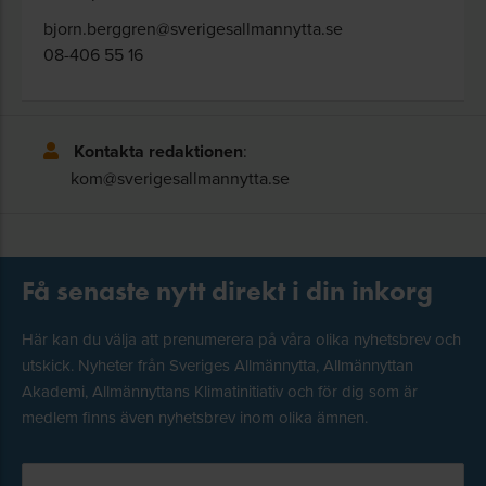
bjorn.berggren@sverigesallmannytta.se
08-406 55 16
Kontakta redaktionen
:
kom@sverigesallmannytta.se
Få senaste nytt direkt i din inkorg
Här kan du välja att prenumerera på våra olika nyhetsbrev och
utskick. Nyheter från Sveriges Allmännytta, Allmännyttan
Akademi, Allmännyttans Klimatinitiativ och för dig som är
medlem finns även nyhetsbrev inom olika ämnen.