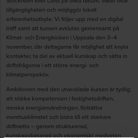
Stockholm eller Lund på olika datum, vilket ökar
tillgängligheten och möjliggör lokalt
erfarenhetsutbyte. Vi följer upp med en digital
träff samt att kursen avslutas gemensamt på
Klimat- och Energikicken i Uppsala den 3–4
november, där deltagarna får möjlighet att knyta
kontakter, ta del av aktuell kunskap och sätta in
driftsfrågorna i ett större energi- och
klimatperspektiv.
Ambitionen med den utvecklade kursen är tydlig:
att stärka kompetensen i fastighetsdriften,
minska energianvändningen, förbättra
inomhusklimatet och bidra till ett starkare
driftnetto – genom strukturerad,
kunskapsbaserad och ekonomiskt medveten