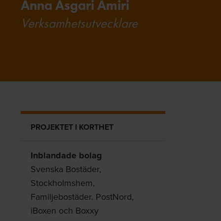
Anna Asgari Amiri
Verksamhetsutvecklare
PROJEKTET I KORTHET
Inblandade bolag
Svenska Bostäder,
Stockholmshem,
Familjebostäder. PostNord,
iBoxen och Boxxy