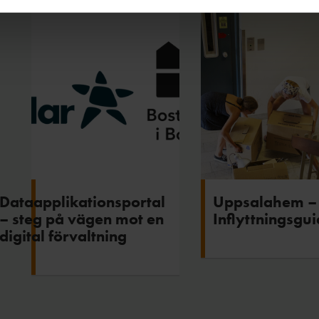
Dataapplikationsportal
Uppsalahem –
– steg på vägen mot en
Inflyttningsgu
digital förvaltning