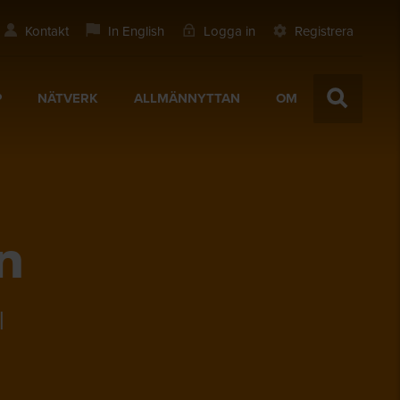
Kontakt
In English
Logga in
Registrera
P
NÄTVERK
ALLMÄNNYTTAN
OM
n
l