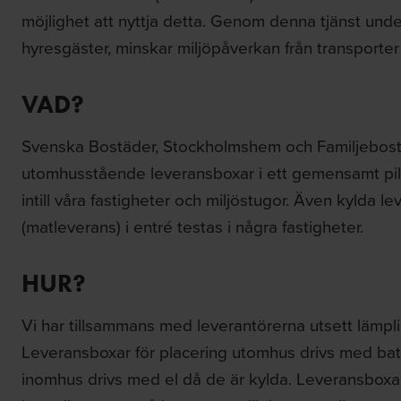
möjlighet att nyttja detta. Genom denna tjänst under
hyresgäster, minskar miljöpåverkan från transporter
VAD?
Svenska Bostäder, Stockholmshem och Familjebostä
utomhusstående leveransboxar i ett gemensamt pilo
intill våra fastigheter och miljöstugor. Även kylda
(matleverans) i entré testas i några fastigheter.
HUR?
Vi har tillsammans med leverantörerna utsett lämplig
Leveransboxar för placering utomhus drivs med bat
inomhus drivs med el då de är kylda. Leveransbox