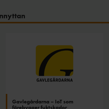
ännyttan
Gavlegårdarna – IoT som
förebygger fuktskador