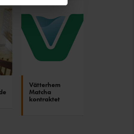
Vätterhem
ide
Matcha
kontraktet