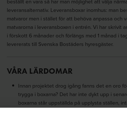
beställt en vara så har man möjlighet att välja nä
leveransalternativ. Leveransboxar inomhus: man bes
matvaror men i stället för att behöva anpassa och
matvarorna i leveransboxen i entrén. Vi har skrivit 
i förskott 6 månader och förlängs med 1 månad i ta
levererats till Svenska Bostäders hyresgäster.
VÅRA LÄRDOMAR
Innan projektet drog igång fanns det en oro f
trygga i boxarna? Det har inte dykt upp i senare
boxarna står uppställda på upplysta ställen, in
ofta har besökare.
Vid lanseringen så har en del missat att boxarn