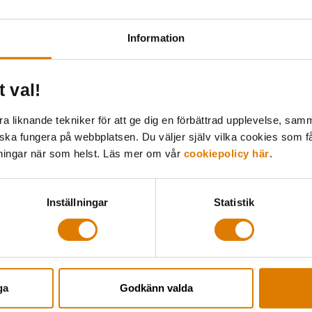
sig vid den här typen av skåp och de är enklare 
Instabox.
Information
De hyresgäster som har använt postboxarna är g
fram hur smidigt det fungerar, närheten till hem
t val!
De som är missnöjda har velat använda boxen me
 liknande tekniker för att ge dig en förbättrad upplevelse, samma
utlämningsstället istället.
 ska fungera på webbplatsen. Du väljer själv vilka cookies som f
lningar när som helst. Läs mer om vår
cookiepolicy här
.
Dela:
Inställningar
Statistik
Goda exempel från Allmänny
ga
Godkänn valda