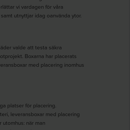
lättar vi vardagen för våra
 samt utnyttjar idag oanvända ytor.
der valde att testa säkra
tprojekt. Boxarna har placerats
 leveransboxar med placering inomhus
a platser för placering.
teri, leveransboxar med placering
ar utomhus: när man