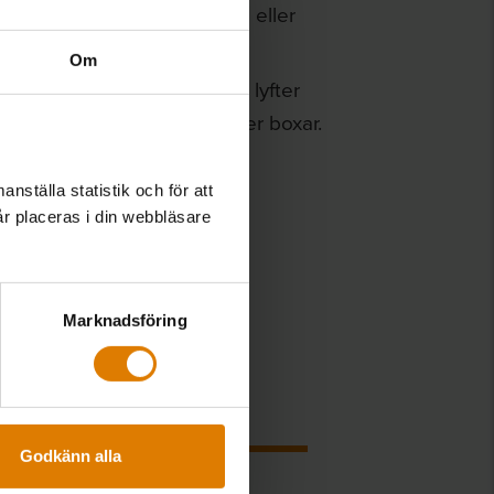
att identifiera, likt Budbee eller
Om
enerellt väldigt nöjda. De lyfter
met och en del efterlyser fler boxar.
n fått gå till det vanliga
nställa statistik och för att
år placeras i din webbläsare
Marknadsföring
ttan
Godkänn alla