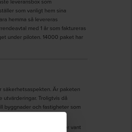
rmaste leveransbox som
täller som vanligt hem sina
 vara hemma så levereras
arrendeavtal med 1 år som faktureras
get under piloten. 14000 paket har
ör säkerhetsaspekten. Är paketen
 utvärderingar. Troligtvis då
till byggnader och fastigheter som
a står uppställda. Nu har fler vant