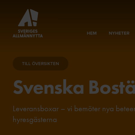
HEM
NYHETER
TILL ÖVERSIKTEN
Svenska Bostä
Leveransboxar – vi bemöter nya beteend
hyresgästerna