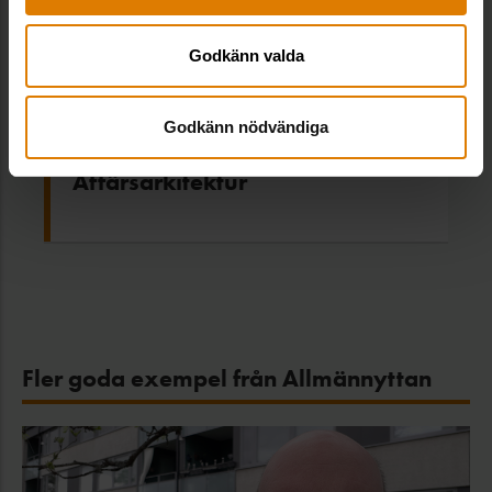
Godkänn valda
Godkänn nödvändiga
Kopparstaden –
Affärsarkitektur
Fler goda exempel från Allmännyttan