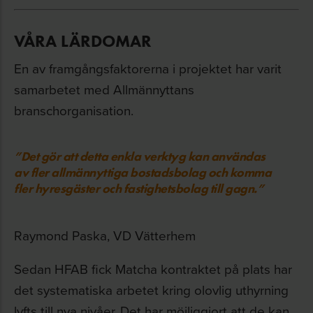
VÅRA LÄRDOMAR
En av framgångsfaktorerna i projektet har varit
samarbetet med Allmännyttans
branschorganisation.
”Det gör att detta enkla verktyg kan användas
av fler allmännyttiga bostadsbolag och komma
fler hyresgäster och fastighetsbolag till gagn.”
Raymond Paska, VD Vätterhem
Sedan HFAB fick Matcha kontraktet på plats har
det systematiska arbetet kring olovlig uthyrning
lyfts till nya nivåer. Det har möjliggjort att de kan