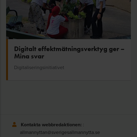
Digitalt effektmätningsverktyg ger –
Mina svar
Digitaliseringsinitiativet
Kontakta webbredaktionen:
:
allmannyttan@sverigesallmannytta.se