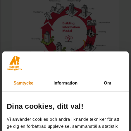
ÖBO – Datakvalité & master
Samtycke
Information
Om
data
Dina cookies, ditt val!
Vi använder cookies och andra liknande tekniker för att
ge dig en förbättrad upplevelse, sammanställa statistik