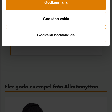
Godkänn alla
Godkänn valda
Godkänn nödvändiga
Vätterhem Matcha kontraktet
Fler goda exempel från Allmännyttan