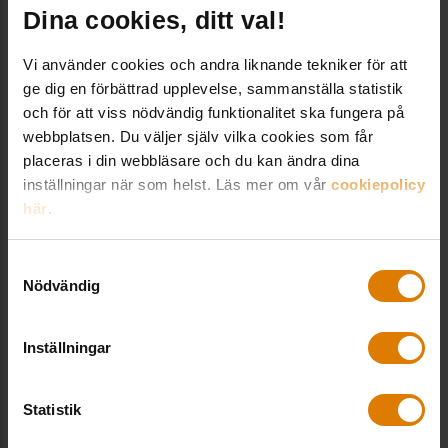
olika studieorter.
Dina cookies, ditt val!
Fortfarande underskott på
Vi använder cookies och andra liknande tekniker för att
ge dig en förbättrad upplevelse, sammanställa statistik
flera orter
och för att viss nödvändig funktionalitet ska fungera på
webbplatsen. Du väljer själv vilka cookies som får
Dock framgår av Sveriges Allmännyttas
placeras i din webbläsare och du kan ändra dina
marknadsrapport att det trots allt fortfarande
inställningar när som helst. Läs mer om vår
cookiepolicy
här
.
även finns underskott på studentbostäder i
många bostadsföretag. En fjärdedel av
Samtyckesval
bostadsföretagen i storstäderna och en tredjedel
Nödvändig
i storstadsnära kommuner angav att
studentbostäderna är för få.
Inställningar
– Det är en tuff situation för alla som ska börja
studera, och ofta för första gången flytta hemifrån
Statistik
samtidigt som det är svårt att hitta en bostad.