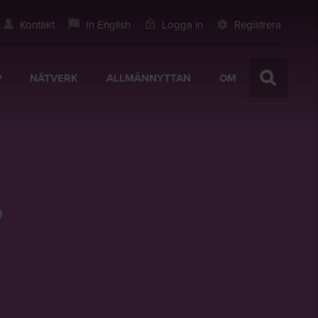
Kontakt
In English
Logga in
Registrera
P
NÄTVERK
ALLMÄNNYTTAN
OM
s