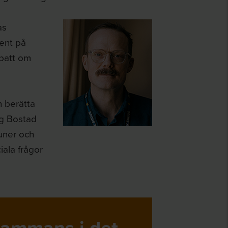
as
ent på
batt om
n berätta
ng Bostad
uner och
ala frågor
lsammans i det