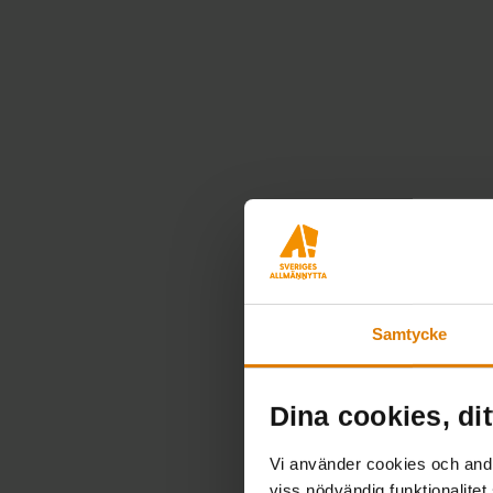
Samtycke
Dina cookies, dit
Vi använder cookies och andra
viss nödvändig funktionalitet