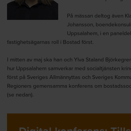
På mässan deltog även Kl
Johansson, boendekonsul
Uppsalahem, i en panelde
fastighetsägarnas roll i Bostad först.
I mitten av maj ska han och Ylva Staland Björkegre
hur Uppsalahem samverkar med socialtjänsten kri
först på Sveriges Allmännyttas och Sveriges Komm
Regioners gemensamma konferens om bostadssoci
(se nedan).
Digital konferens: Til