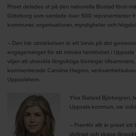
Priset delades ut på den nationella Bostad först-mä
Göteborg som samlade över 500 representanter f
kommuner, organisationer, myndigheter och högsko
– Den här utmärkelsen är ett bevis på det gemen
engagemanget för att minska hemlöshet i Uppsala
viljan att utveckla långsiktiga lösningar tillsammans,
kommenterade Carolina Hagren, verksamhetsutvec
Uppsalahem.
Ylva Staland Björkegren, t
Uppsala kommun, var också
– Framför allt är priset ett
skillnad och skapa långsikt