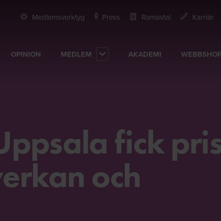
Medlemsverktyg
Press
Ramavtal
Karriär
OPINION
MEDLEM
AKADEMI
WEBBSHO
Uppsala fick pri
verkan och