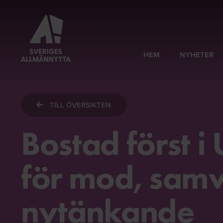
HEM
NYHETER
TILL ÖVERSIKTEN
Bostad först i 
för mod, sam
nytänkande