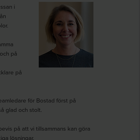
ssan i
rån
lor.
samma
 och på
klare på
eamledare för Bostad först på
 glad och stolt.
 bevis på att vi tillsammans kan göra
iga lösningar.