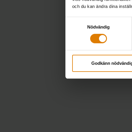
och du kan ändra dina instäl
Samtyckesval
Nödvändig
Godkänn nödvändi