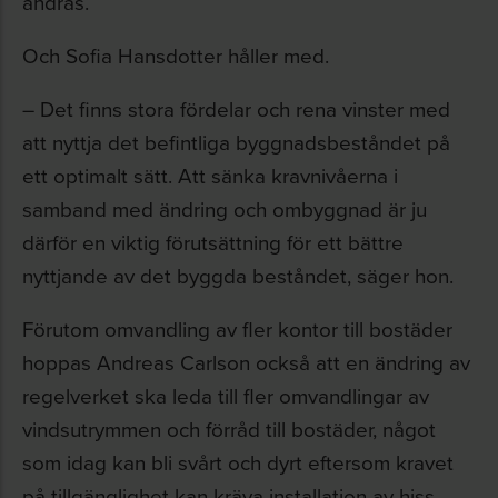
ändras.
Och Sofia Hansdotter håller med.
– Det finns stora fördelar och rena vinster med
att nyttja det befintliga byggnadsbeståndet på
ett optimalt sätt. Att sänka kravnivåerna i
samband med ändring och ombyggnad är ju
därför en viktig förutsättning för ett bättre
nyttjande av det byggda beståndet, säger hon.
Förutom omvandling av fler kontor till bostäder
hoppas Andreas Carlson också att en ändring av
regelverket ska leda till fler omvandlingar av
vindsutrymmen och förråd till bostäder, något
som idag kan bli svårt och dyrt eftersom kravet
på tillgänglighet kan kräva installation av hiss.