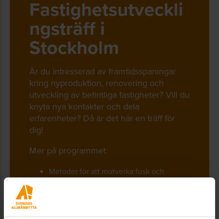
Fastighetsutveckli
ngsträff i
Stockholm
Är du intresserad av framtidsspaningar
kring nyproduktion, renovering och
utveckling av befintliga fastigheter? Vill du
knyta nya kontakter och dela
erfarenheter? Då är det här en träff för
dig!
Mer på programmet:
Metoder för att motverka fusk och
kriminalitet i byggandet
Bygga i trä – utmaningar och möjligheter
Studiebesök i olika typer av trähus