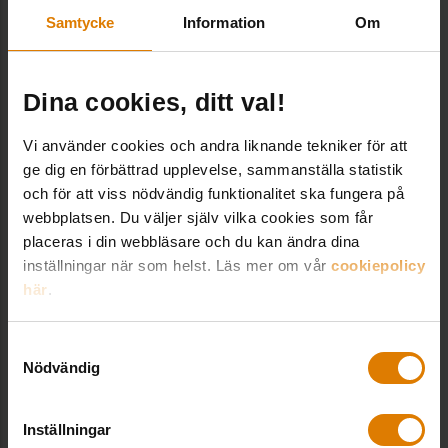
Samtycke
Information
Om
Stockholm 22–23 januari
Dina cookies, ditt val!
ANMÄL DIG HÄR
Vi använder cookies och andra liknande tekniker för att
ge dig en förbättrad upplevelse, sammanställa statistik
och för att viss nödvändig funktionalitet ska fungera på
webbplatsen. Du väljer själv vilka cookies som får
placeras i din webbläsare och du kan ändra dina
Allmännyttans
inställningar när som helst. Läs mer om vår
cookiepolicy
här
.
byggagenda 2024
Samtyckesval
Tolv lösningsförslag från Sveriges
Nödvändig
Allmännyttas byggherreråd. Den nya
agendan adresserar inte bara nyproduktion
utan betonar även vikten av renovering
Inställningar