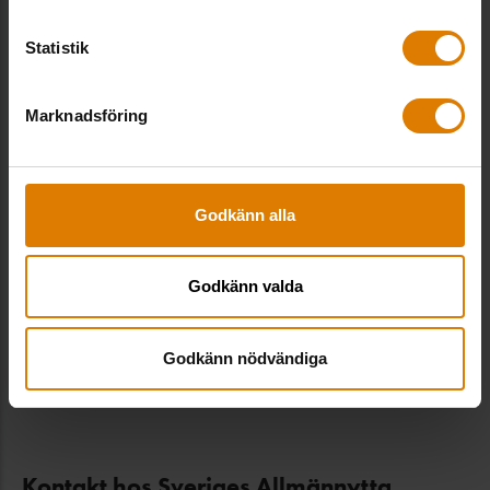
och hållbarhet. Agendan innehåller 4
uppmaningar till riksdag och regering, 4
Statistik
förslag till kommunerna och 4 löften från
allmännyttan.
Marknadsföring
LADDA NED DEN HÄR
Godkänn alla
Godkänn valda
Dela:
Godkänn nödvändiga
Kontakt hos Sveriges Allmännytta