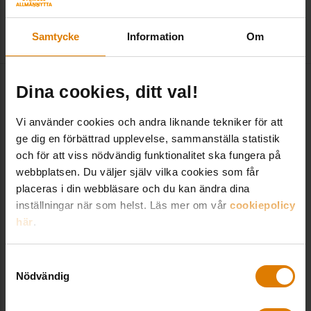
medlem
Samtycke
Information
Om
2023-03-27
|
Sveriges Allmännytta
Dina cookies, ditt val!
Relaterade trycksaker
Vi använder cookies och andra liknande tekniker för att
ge dig en förbättrad upplevelse, sammanställa statistik
Kortspelet om allmännyttan
och för att viss nödvändig funktionalitet ska fungera på
Allmännyttan
webbplatsen. Du väljer själv vilka cookies som får
57
/
88
kr
placeras i din webbläsare och du kan ändra dina
inställningar när som helst. Läs mer om vår
cookiepolicy
här
.
Allmännyttans bostadssociala
ansvar – enkätsvar
Samtyckesval
Allmännyttan, Boende
Nödvändig
Kostnadsfri