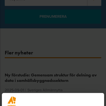
Fler nyheter
Ny förstudie: Gemensam struktur för delning av
data i samhällsbyggnadssektorn
2025-09-01
|
Sveriges Allmännytta
Nystartad allmännytta välkomnas som ny