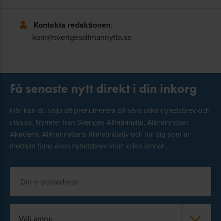
Kontakta redaktionen
:
kom@sverigesallmannytta.se
Få senaste nytt direkt i din inkorg
Här kan du välja att prenumerera på våra olika nyhetsbrev och
utskick. Nyheter från Sveriges Allmännytta, Allmännyttan
Akademi, Allmännyttans Klimatinitiativ och för dig som är
medlem finns även nyhetsbrev inom olika ämnen.
Välj ämne