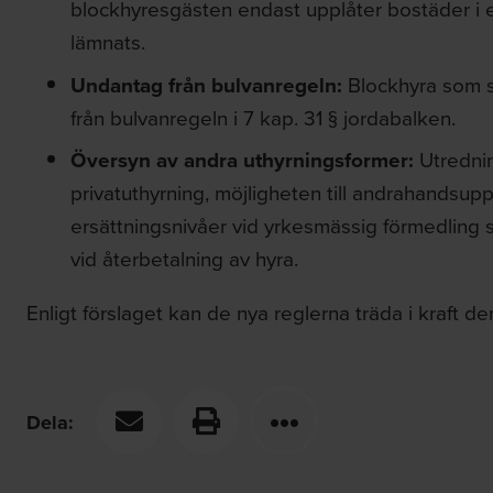
blockhyresgästen endast upplåter bostäder i e
lämnats.
Undantag från bulvanregeln:
Blockhyra som sk
från bulvanregeln i 7 kap. 31 § jordabalken.
Översyn av andra uthyrningsformer:
Utrednin
privatuthyrning, möjligheten till andrahandsupp
ersättningsnivåer vid yrkesmässig förmedling 
vid återbetalning av hyra.
Enligt förslaget kan de nya reglerna träda i kraft d
Dela: