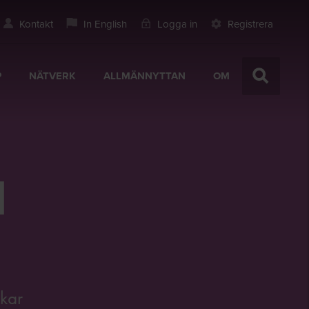
Kontakt
In English
Logga in
Registrera
P
NÄTVERK
ALLMÄNNYTTAN
OM
d
rkar