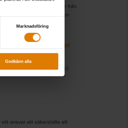
så kunna inhämta yttranden från
är det är svårt att avgöra om
Marknadsföring
igare hur blockhyra kan
elt för de avtalande
Godkänn alla
 på hyror vid Sveriges
ett ansvar att säkerställa att