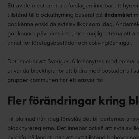
Ett av de mest centrala förslagen innebär att hyre
tillstånd till blockuthyrning baserat på
ändamålet
me
godkänna enskilda avtalsvillkor som idag. Ändamå
godkänner påverkas inte, men möjligheterna att a
annat för företagsbostäder och colivinglösningar.
Det innebär att Sveriges Allmännyttas medlemmar ä
använda blockhyra för att bidra med bostäder till s
grupper kommunen har ett ansvar för.
Fler förändringar kring b
Till skillnad från idag föreslås det bli parternas ans
blockhyrereglerna. Det innebär också att avtalsvill
hyresförhållandet utan att nytt tillstånd behöver sök