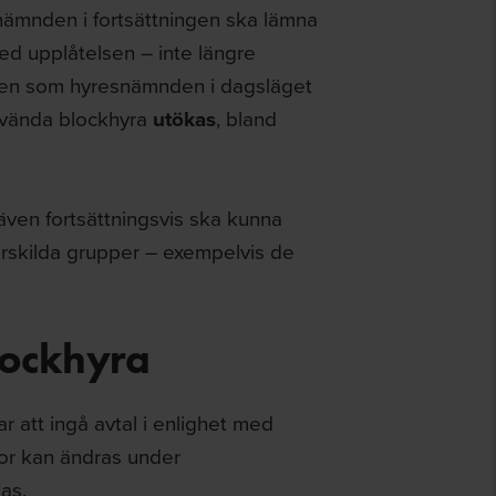
snämnden i fortsättningen ska lämna
d upplåtelsen – inte längre
len som hyresnämnden i dagsläget
nvända blockhyra
utökas
, bland
ven fortsättningsvis ska kunna
ärskilda grupper – exempelvis de
lockhyra
var att ingå avtal i enlighet med
kor kan ändras under
as.