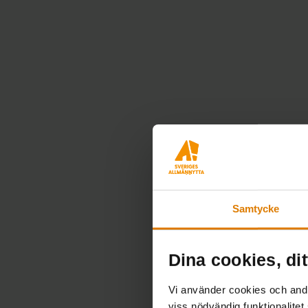
Samtycke
Dina cookies, dit
Vi använder cookies och andra
viss nödvändig funktionalitet