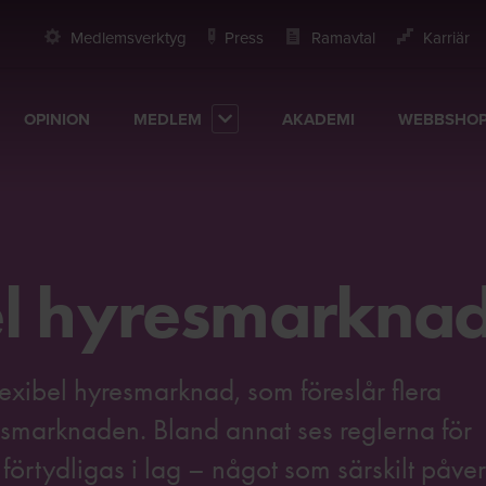
Medlemsverktyg
Press
Ramavtal
Karriär
OPINION
MEDLEM
AKADEMI
WEBBSHO
el hyresmarkna
exibel hyresmarknad, som föreslår flera
esmarknaden. Bland annat ses reglerna för
 förtydligas i lag – något som särskilt påve