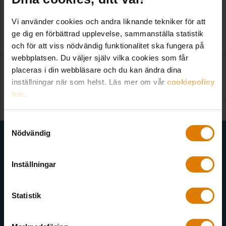
LÄNKAR OCH DOKUMENT
Vi använder cookies och andra liknande tekniker för att
Regeringens utredningsdirektiv
ge dig en förbättrad upplevelse, sammanställa statistik
och för att viss nödvändig funktionalitet ska fungera på
webbplatsen. Du väljer själv vilka cookies som får
placeras i din webbläsare och du kan ändra dina
Kontakta redaktionen
:
inställningar när som helst. Läs mer om vår
cookiepolicy
kom@sverigesallmannytta.se
här
.
Samtyckesval
Få senaste nytt direkt i din inkorg
Nödvändig
Här kan du välja att prenumerera på våra olika nyhetsbrev och
Inställningar
utskick. Nyheter från Sveriges Allmännytta, Allmännyttan
Akademi, Allmännyttans Klimatinitiativ och för dig som är
medlem finns även nyhetsbrev inom olika ämnen.
Statistik