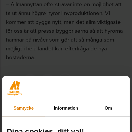
– Allmännyttan eftersträvar inte en möjlighet att
ta ut ännu högre hyror i nyproduktionen. Vi
kommer att bygga nytt, men det allra viktigaste
för oss är att pressa byggpriserna så att hyrorna
hamnar på nivåer som gör att så många som
möjligt i hela landet kan efterfråga de nya
bostäderna.
Dela:
Samtycke
Information
Om
Dina cookies, ditt val!