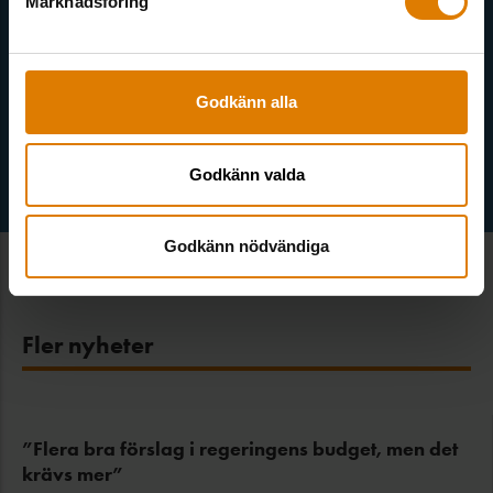
Marknadsföring
Välj ämne
Godkänn alla
Godkänn valda
Godkänn nödvändiga
Fler nyheter
”Flera bra förslag i regeringens budget, men det
krävs mer”