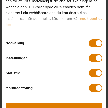
hantera applikationer och tjänster.
och för att viss nödvändig funktionalitet ska fungera på
webbplatsen. Du väljer själv vilka cookies som får
placeras i din webbläsare och du kan ändra dina
inställningar när som helst. Läs mer om vår
cookiepolicy
Konkreta AI-steg
här
.
Samtyckesval
Fastigheter producerar dagligen värdefull
Nödvändig
data om energi, underhåll och hyresgäster
– men används den rätt? Genom att börja
digitalisera och standardisera data redan i
Inställningar
dag kan företaget optimera driften, sänka
kostnader och förbättra
Statistik
hyresgästupplevelsen. AI-kommissionens
nya färdplan visar vägen – här får du
konkreta steg för att använda AI och data
Marknadsföring
för en mer lönsam, smart och hållbar
fastighetsförvaltning.
Lyssna till Rim Alexandra Halfya, grundare