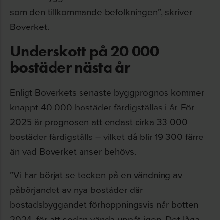
som den tillkommande befolkningen”, skriver
Boverket.
Underskott på 20 000
bostäder nästa år
Enligt Boverkets senaste byggprognos kommer
knappt 40 000 bostäder färdigställas i år. För
2025 är prognosen att endast cirka 33 000
bostäder färdigställs – vilket då blir 19 300 färre
än vad Boverket anser behövs.
”Vi har börjat se tecken på en vändning av
påbörjandet av nya bostäder där
bostadsbyggandet förhoppningsvis når botten
2024, för att sedan vända uppåt igen. Det låga