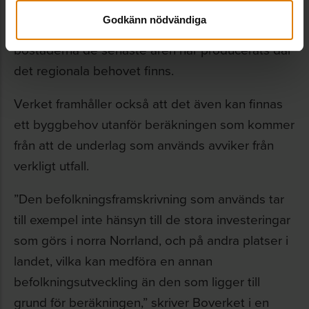
lösa bostadsbyggandets geografiska fördelning
Godkänn nödvändiga
väl, eftersom den absoluta majoriteten av
bostäderna de senaste åren har producerats där
det regionala behovet finns.
Verket framhåller också att det även kan finnas
ett byggbehov utanför beräkningen som kommer
från att de underlag som används avviker från
verkligt utfall.
”Den befolkningsframskrivning som används tar
till exempel inte hänsyn till de stora investeringar
som görs i norra Norrland, och på andra platser i
landet, vilka kan medföra en annan
befolkningsutveckling än den som ligger till
grund för beräkningen,” skriver Boverket i en