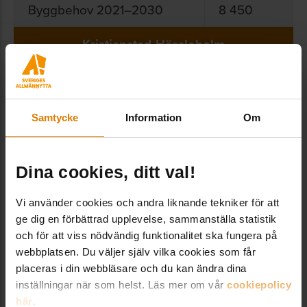
Byggbehov 2021–2030
8 450
Kristianstad-Hässleholm
Byggbehov 2024–2033
6 060
Byggbehov 2021–2030
7 870
Samtycke
Information
Om
Tabellen visar de tio regioner som har högst
Dina cookies, ditt val!
beräknat byggbehov samt en jämförelse med
det beräknade byggbehovet för tre år sedan.
Vi använder cookies och andra liknande tekniker för att
ge dig en förbättrad upplevelse, sammanställa statistik
Topplistan är densamma som 2021, men alla har
och för att viss nödvändig funktionalitet ska fungera på
lägre beräknat byggbehov än för tre år sedan.
webbplatsen. Du väljer själv vilka cookies som får
Den enda förändringen som har skett är att
placeras i din webbläsare och du kan ändra dina
inställningar när som helst. Läs mer om vår
cookiepolicy
Örebro nu har högre beräknat totalt byggbehov
här
.