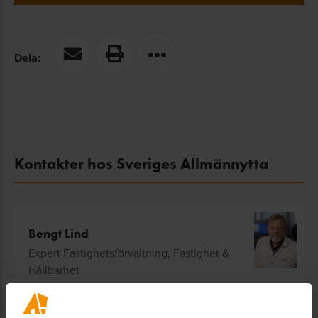
Dela:
Kontakter hos Sveriges Allmännytta
Bengt Lind
Expert Fastighetsförvaltning, Fastighet &
Hållbarhet
Bengt Lind arbetar som expert inom
fastighetsförvaltning på Sveriges Allmännytta.