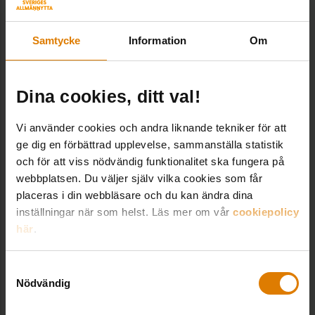
bengt.lind@sverigesallmannytta.se
08-406 55 04
Samtycke
Information
Om
Dina cookies, ditt val!
Vi använder cookies och andra liknande tekniker för att
Frida Hansson
ge dig en förbättrad upplevelse, sammanställa statistik
Projektledare, Fastighet & Hållbarhet
och för att viss nödvändig funktionalitet ska fungera på
Frida Hansson arbetar som projektledare
webbplatsen. Du väljer själv vilka cookies som får
på enheten för fastighet och hållbarhet.
placeras i din webbläsare och du kan ändra dina
inställningar när som helst. Läs mer om vår
cookiepolicy
frida.hansson@sverigesallmannytta.se
här
.
08-406 56 10
Samtyckesval
Nödvändig