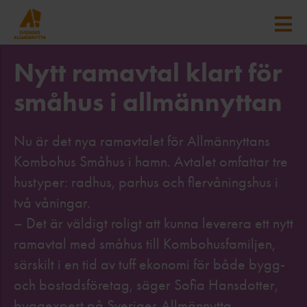
Nytt ramavtal klart för
småhus i allmännyttan
Nu är det nya ramavtalet för Allmännyttans
Kombohus Småhus i hamn. Avtalet omfattar tre
hustyper: radhus, parhus och flervåningshus i
två våningar.
– Det är väldigt roligt att kunna leverera ett nytt
ramavtal med småhus till Kombohusfamiljen,
särskilt i en tid av tuff ekonomi för både bygg-
och bostadsföretag, säger Sofia Hansdotter,
byggexpert på Sveriges Allmännytta.