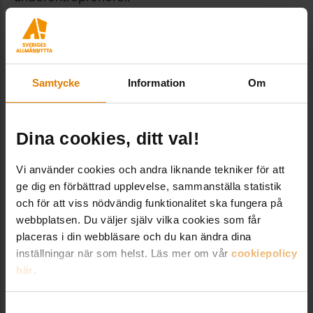
En annan skillnad är att nu är det förnyad
konkurrensutsättning som gäller vid varje avrop.
– Det kan upplevas som en något mer
Samtycke
Information
Om
komplicerad process, men det gör att våra
leverantörer måste konkurrensutsätta mark och
Dina cookies, ditt val!
grundläggning tydligare vid varje avrop – och det
är bra, säger Sofia Hansdotter.
Vi använder cookies och andra liknande tekniker för att
ge dig en förbättrad upplevelse, sammanställa statistik
Kan avropas av 323
och för att viss nödvändig funktionalitet ska fungera på
webbplatsen. Du väljer själv vilka cookies som får
medlemsföretag
placeras i din webbläsare och du kan ändra dina
inställningar när som helst. Läs mer om vår
cookiepolicy
Allmännyttans Kombohus är ett koncept för
här
.
gemensam upphandling av prisvärda hus för
allmännyttiga bostadsbolag i hela landet.
Samtyckesval