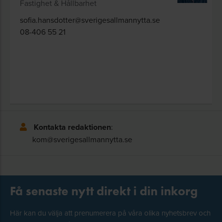
Fastighet & Hållbarhet
sofia.hansdotter@sverigesallmannytta.se
08-406 55 21
Kontakta redaktionen
:
kom@sverigesallmannytta.se
Få senaste nytt direkt i din inkorg
Här kan du välja att prenumerera på våra olika nyhetsbrev och