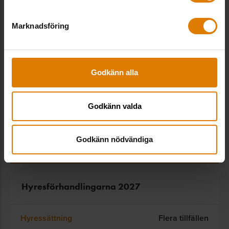
Att arbeta med
hyressättningsmodeller
Ekonomi & skatt, Hyressättning
Marknadsföring
Kostnadsfri
Godkänn alla
Guide till bättre
hyresförhandlingar
Ekonomi & skatt, Hyressättning
Godkänn valda
155
/
300
kr
Godkänn nödvändiga
Relaterade utbildningar
Hyresförhandlingarna 2027
Hyressättning
Flera tillfällen