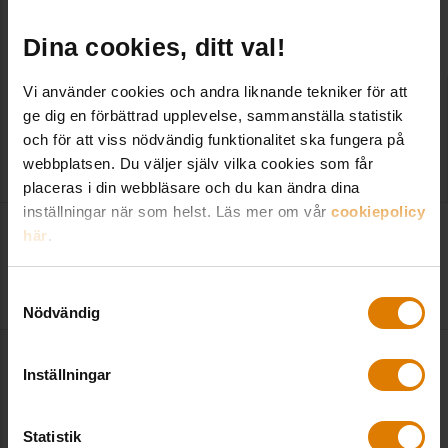
Fler nyheter
Dina cookies, ditt val!
Vi använder cookies och andra liknande tekniker för att
Sveriges Allmännytta: Att öppna upp för
ge dig en förbättrad upplevelse, sammanställa statistik
marknadshyror är fel väg att gå
och för att viss nödvändig funktionalitet ska fungera på
webbplatsen. Du väljer själv vilka cookies som får
2025-10-01
|
Sveriges Allmännytta
placeras i din webbläsare och du kan ändra dina
inställningar när som helst. Läs mer om vår
cookiepolicy
Hyrorna klara för 800 000 lägenheter: 4,7
här
.
procents snitthöjning
Samtyckesval
2025-05-09
|
Sveriges Allmännytta
Nödvändig
Relaterade trycksaker
Inställningar
Statistik