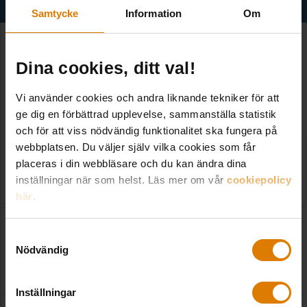
Samtycke
Information
Om
Dina cookies, ditt val!
Fler nyheter
Vi använder cookies och andra liknande tekniker för att
ge dig en förbättrad upplevelse, sammanställa statistik
och för att viss nödvändig funktionalitet ska fungera på
webbplatsen. Du väljer själv vilka cookies som får
Boverket: Växande utmaningar för allmännyttan
placeras i din webbläsare och du kan ändra dina
inställningar när som helst. Läs mer om vår
cookiepolicy
2025-09-23
|
Sveriges Allmännytta
här
.
Sveriges Allmännytta sätter bostadsfrågan i
Samtyckesval
centrum under Almedalen 2025
Nödvändig
2025-06-10
|
Sveriges Allmännytta
Inställningar