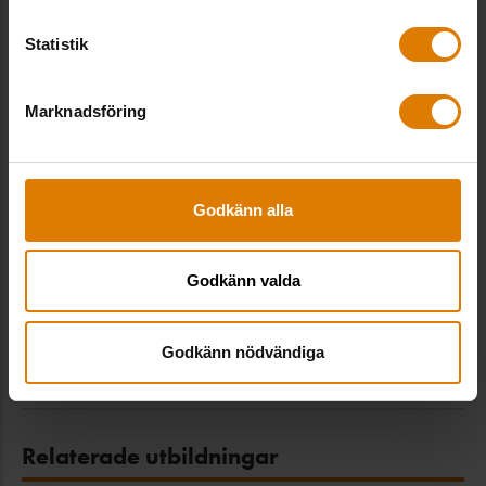
Relaterade trycksaker
Statistik
Hyresvärdens ansvar vid brister i
Marknadsföring
lägenheten
Allmännyttan, Boende, Hyressättning,
Juridik
Kostnadsfri
Godkänn alla
Godkänn valda
Allmännyttans bostadssociala
ansvar (2020)
Allmännyttan, Boende, Hållbarhet
Godkänn nödvändiga
Kostnadsfri
Relaterade utbildningar