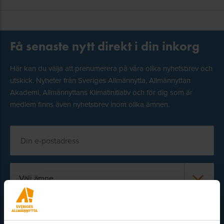
Få senaste nytt direkt i din inkorg
Här kan du välja att prenumerera på våra olika nyhetsbrev och
utskick. Nyheter från Sveriges Allmännytta, Allmännyttan
Akademi, Allmännyttans Klimatinitiativ och för dig som är
medlem finns även nyhetsbrev inom olika ämnen.
Välj ämne