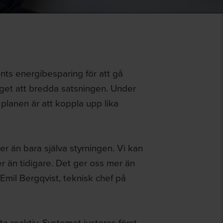
nts energibesparing för att gå
aget att bredda satsningen. Under
 planen är att koppla upp lika
ner än bara själva styrningen. Vi kan
er än tidigare. Det ger oss mer än
Emil Bergqvist, teknisk chef på
fta reaktiv. Systemet justeras först