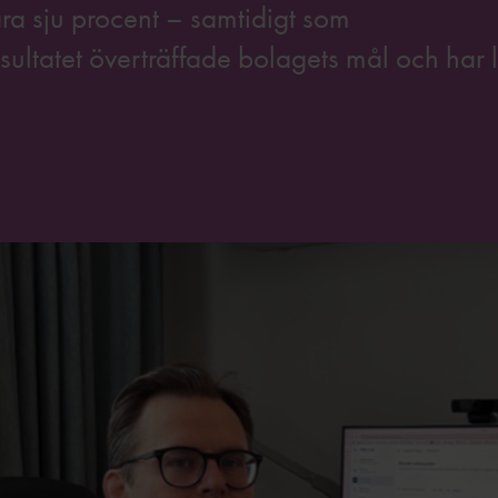
 sju procent – samtidigt som
tatet överträffade bolagets mål och har let