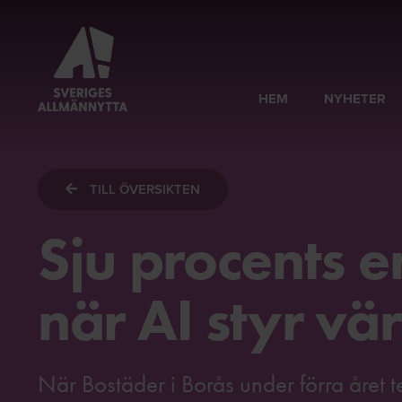
HEM
NYHETER
TILL ÖVERSIKTEN
Sju procents 
när AI styr v
När Bostäder i Borås under förra året t