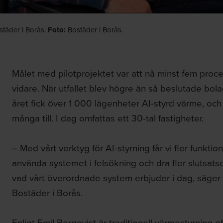
städer i Borås.
Foto:
Bostäder i Borås.
Målet med pilotprojektet var att nå minst fem proce
vidare. När utfallet blev högre än så beslutade bol
året fick över 1 000 lägenheter AI-styrd värme, och
många till. I dag omfattas ett 30-tal fastigheter.
– Med vårt verktyg för AI-styrning får vi fler funktio
använda systemet i felsökning och dra fler slutsats
vad vårt överordnade system erbjuder i dag, säger 
Bostäder i Borås.
Enligt Emil Bergqvist är traditionell värmestyrning o