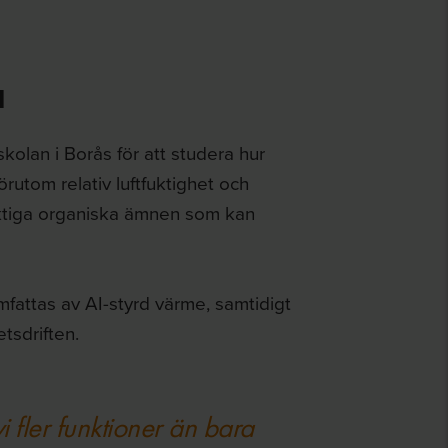
a
olan i Borås för att studera hur
utom relativ luftfuktighet och
yktiga organiska ämnen som kan
mfattas av AI-styrd värme, samtidigt
tsdriften.
i fler funktioner än bara