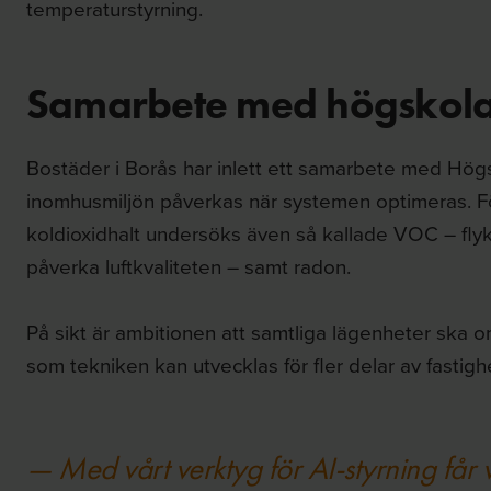
temperaturstyrning.
Samarbete med högskol
Bostäder i Borås har inlett ett samarbete med Högsk
inomhusmiljön påverkas när systemen optimeras. För
koldioxidhalt undersöks även så kallade VOC – fl
påverka luftkvaliteten – samt radon.
På sikt är ambitionen att samtliga lägenheter ska o
som tekniken kan utvecklas för fler delar av fastighe
— Med vårt verktyg för AI-styrning får v