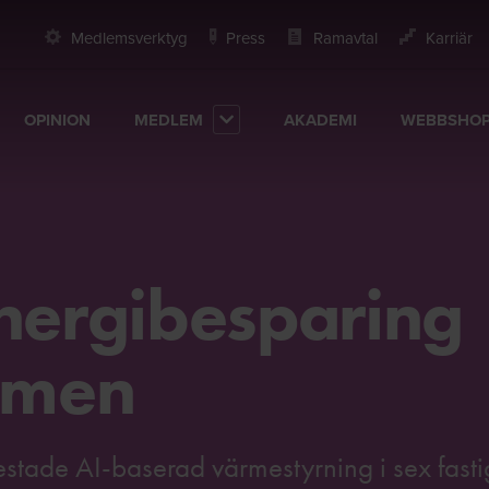
Medlemsverktyg
Press
Ramavtal
Karriär
OPINION
MEDLEM
AKADEMI
WEBBSHO
energibesparing
ärmen
estade AI-baserad värmestyrning i sex fasti