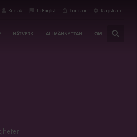
Kontakt
In English
Logga in
Registrera
P
NÄTVERK
ALLMÄNNYTTAN
OM
gheter