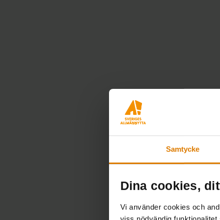
Samtycke
Dina cookies, dit
Vi använder cookies och andra
viss nödvändig funktionalitet