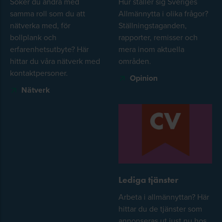
Söker du andra med
Hur ställer sig Sveriges
samma roll som du att
Allmännytta i olika frågor?
nätverka med, för
Ställningstaganden,
bollplank och
rapporter, remisser och
erfarenhetsutbyte? Här
mera inom aktuella
hittar du våra nätverk med
områden.
kontaktpersoner.
Opinion
Nätverk
Lediga tjänster
Arbeta i allmännyttan? Här
hittar du de tjänster som
annonseras ut just nu hos