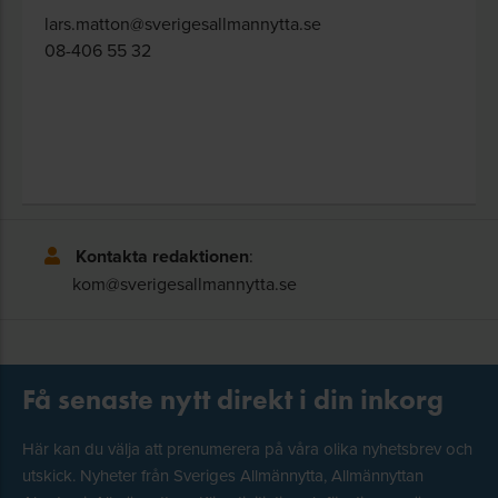
lars.matton@sverigesallmannytta.se
08-406 55 32
Kontakta redaktionen
:
kom@sverigesallmannytta.se
Få senaste nytt direkt i din inkorg
Här kan du välja att prenumerera på våra olika nyhetsbrev och
utskick. Nyheter från Sveriges Allmännytta, Allmännyttan