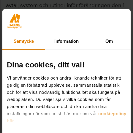
avtal, system och rutiner inför förändringen den 1
oktober 2026, vilket medfört ökade
administrativa kostnader och merarbete med att
kommunicera förändringen till sina hyresgäster.
Samtycke
Information
Om
Dela:
Dina cookies, ditt val!
Vi använder cookies och andra liknande tekniker för att
ge dig en förbättrad upplevelse, sammanställa statistik
och för att viss nödvändig funktionalitet ska fungera på
webbplatsen. Du väljer själv vilka cookies som får
placeras i din webbläsare och du kan ändra dina
LÄNKAR OCH DOKUMENT
inställningar när som helst. Läs mer om vår
cookiepolicy
här
.
Skatteverkets ställningstagande
Mervärdesskatt vid upplåtelse av