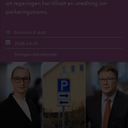
att regeringen har tillsatt en utredning om
parkeringsmoms.
Ekonomi & skatt
2026-04-01
Sveriges Allmännytta