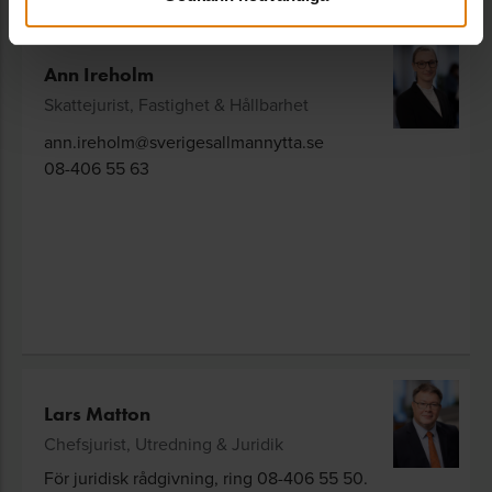
Ann Ireholm
Skattejurist, Fastighet & Hållbarhet
ann.ireholm@sverigesallmannytta.se
08-406 55 63
Lars Matton
Chefsjurist, Utredning & Juridik
För juridisk rådgivning, ring 08-406 55 50.