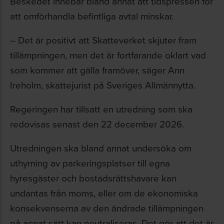
Beskedet innebär bland annat att tidspressen för
att omförhandla befintliga avtal minskar.
– Det är positivt att Skatteverket skjuter fram
tillämpningen, men det är fortfarande oklart vad
som kommer att gälla framöver, säger Ann
Ireholm, skattejurist på Sveriges Allmännytta.
Regeringen har tillsatt en utredning som ska
redovisas senast den 22 december 2026.
Utredningen ska bland annat undersöka om
uthyrning av parkeringsplatser till egna
hyresgäster och bostadsrättshavare kan
undantas från moms, eller om de ekonomiska
konsekvenserna av den ändrade tillämpningen
på annat sätt kan neutraliseras. Det gör att det är