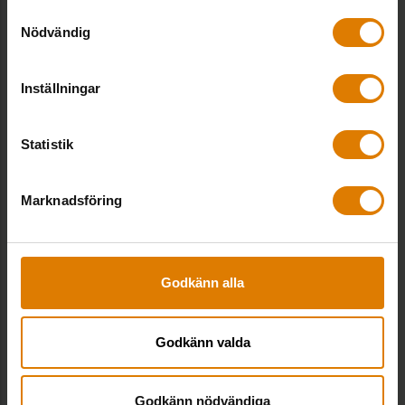
Samtyckesval
parkeringsplatser
Nödvändig
Nyhetsartikel: Ny utredning skapar osäkerhet
Inställningar
om moms på parkeringsplatser
Statistik
Nyhetsartikel: Finansministern vill sätta p för
parkeringsmoms
Marknadsföring
Debattartikel i Dagens Industri: Sätt stopp för
Skatteverkets osäkra tolkningar
Godkänn alla
Godkänn valda
Kontakter hos Sveriges Allmännytta
Godkänn nödvändiga