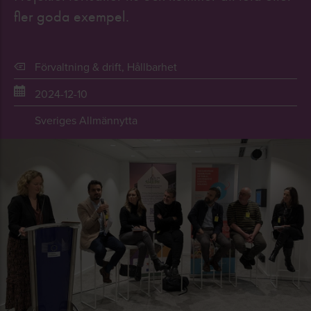
fler goda exempel.
Förvaltning & drift
,
Hållbarhet
2024-12-10
Sveriges Allmännytta