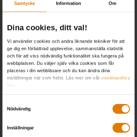
Samtycke
Information
Om
LÄNKAR OCH DOKUMENT
Call for application SHAPE II
Dina cookies, ditt val!
Vi använder cookies och andra liknande tekniker för att
SHAPE – Affordable Housing Initiative
ge dig en förbättrad upplevelse, sammanställa statistik
European Partnership
och för att viss nödvändig funktionalitet ska fungera på
webbplatsen. Du väljer själv vilka cookies som får
placeras i din webbläsare och du kan ändra dina
Läs mer: Nya kommissionären ska ta fram en
inställningar när som helst. Läs mer om vår
cookiepolicy
plan för bostäder till överkomliga kostnader
här
.
Samtyckesval
Nödvändig
Kontakt hos Sveriges Allmännytta
Inställningar