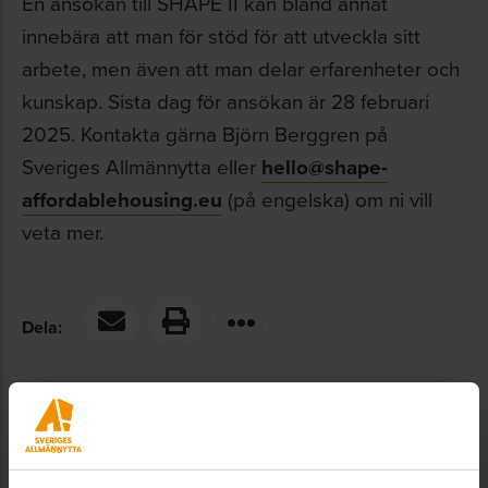
En ansökan till SHAPE II kan bland annat
innebära att man för stöd för att utveckla sitt
arbete, men även att man delar erfarenheter och
kunskap. Sista dag för ansökan är 28 februari
2025. Kontakta gärna Björn Berggren på
Sveriges Allmännytta eller
hello@shape-
affordablehousing.eu
(på engelska) om ni vill
veta mer.
Dela: