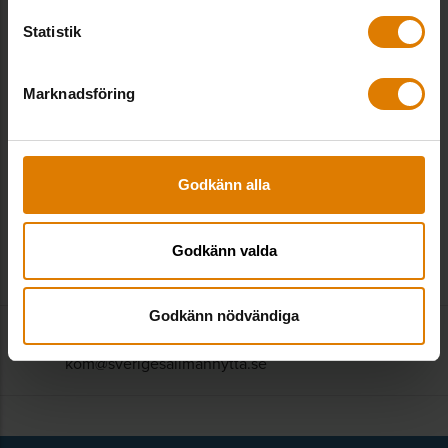
Statistik
Björn Berggren
Expert energi, Fastighet & Hållbarhet
Björn arbetar med energi­effektivisering och
Marknadsföring
energi­omställning och bedriver påverkans­arbete på
europeisk och nationell nivå. Arbetar med bl.a. Nils
Holgersson, Pris­dialogen och Sveby. Adjungerad
Godkänn alla
lektor på LTH.
bjorn.berggren@sverigesallmannytta.se
08-406 55 16
Godkänn valda
Godkänn nödvändiga
Kontakta redaktionen
:
kom@sverigesallmannytta.se