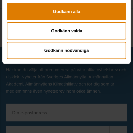
Godkänn alla
Kontakta redaktionen
:
kom@sverigesallmannytta.se
Godkänn valda
Godkänn nödvändiga
Få senaste nytt direkt i din inkorg
Här kan du välja att prenumerera på våra olika nyhetsbrev och
utskick. Nyheter från Sveriges Allmännytta, Allmännyttan
Akademi, Allmännyttans Klimatinitiativ och för dig som är
medlem finns även nyhetsbrev inom olika ämnen.