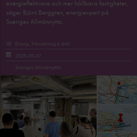
energieffektivare och mer hållbara fastigheter,
säger Björn Berggren, energiexpert på
Sveriges Allmännytta.
Energi
,
Förvaltning & drift
2025-05-07
Sveriges Allmännytta