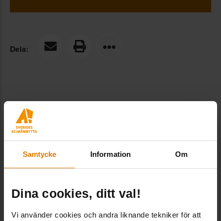
Dela:
Kontakter hos Sveriges Allmännytta
Samtycke
Information
Om
Bengt Lind
Expert Fastighetsförvaltning, Fastighet &
Dina cookies, ditt val!
Hållbarhet
Bengt Lind arbetar som expert inom
Vi använder cookies och andra liknande tekniker för att