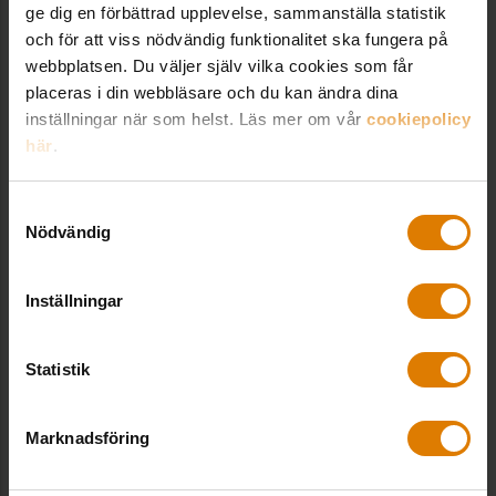
fastighetsförvaltning på Sveriges Allmännytta.
ge dig en förbättrad upplevelse, sammanställa statistik
och för att viss nödvändig funktionalitet ska fungera på
bengt.lind@sverigesallmannytta.se
webbplatsen. Du väljer själv vilka cookies som får
08-406 55 04
placeras i din webbläsare och du kan ändra dina
inställningar när som helst. Läs mer om vår
cookiepolicy
här
.
Samtyckesval
Björn Berggren
Nödvändig
Expert energi, Fastighet & Hållbarhet
Björn arbetar med energi­effektivisering och
Inställningar
energi­omställning och bedriver påverkans­arbete på
europeisk och nationell nivå. Arbetar med bl.a. Nils
Statistik
Holgersson, Pris­dialogen och Sveby. Adjungerad
lektor på LTH.
bjorn.berggren@sverigesallmannytta.se
Marknadsföring
08-406 55 16