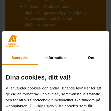
Christoffer Greijer, it- och
digitaliseringsansvarig på Enköpings
Hyresbostäder och ledamot i
digitaliseringsrådet
Caroline Meschke, CCO, CO:Nordic
15 MAJ – ANMÄL DIG HÄR
Samtycke
Information
Om
Dina cookies, ditt val!
Konkreta AI-steg
Vi använder cookies och andra liknande tekniker för att
ge dig en förbättrad upplevelse, sammanställa statistik
och för att viss nödvändig funktionalitet ska fungera på
Fastigheter producerar dagligen värdefull
webbplatsen. Du väljer själv vilka cookies som får
data om energi, underhåll och hyresgäster