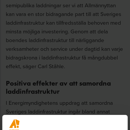
semipublika laddningar ser vi att Allmännyttan
kan vara en stor bidragande part till att Sveriges
laddinfrastruktur kan tillfredsställa behoven med
minsta möjliga investering. Genom att dela
boendes laddinfrastruktur till närliggande
verksamheter och service under dagtid kan varje
bidragskrona i laddinfrastruktur få mångdubbel
effekt, säger Carl Ståhle.
Positiva effekter av att samordna
laddinfrastruktur
I Energimyndighetens uppdrag att samordna
Sveriges laddinfrastruktur ingår bland annat
stödgivning, information och kunskapsspridning,
statistik, att aktivt följa teknisk och ekonomisk