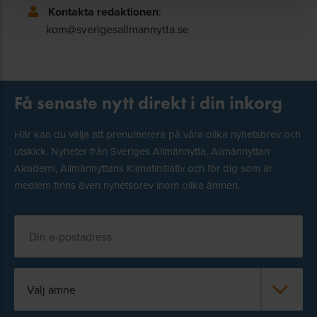
Kontakta redaktionen
:
kom@sverigesallmannytta.se
Få senaste nytt direkt i din inkorg
Här kan du välja att prenumerera på våra olika nyhetsbrev och
utskick. Nyheter från Sveriges Allmännytta, Allmännyttan
Akademi, Allmännyttans Klimatinitiativ och för dig som är
medlem finns även nyhetsbrev inom olika ämnen.
Välj ämne