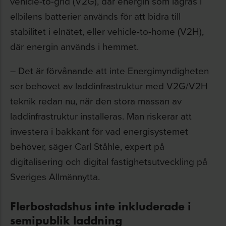
vehicle-to-grid (V2G), där energin som lagras i
elbilens batterier används för att bidra till
stabilitet i elnätet, eller vehicle-to-home (V2H),
där energin används i hemmet.
– Det är förvånande att inte Energimyndigheten
ser behovet av laddinfrastruktur med V2G/V2H
teknik redan nu, när den stora massan av
laddinfrastruktur installeras. Man riskerar att
investera i bakkant för vad energisystemet
behöver, säger Carl Ståhle, expert på
digitalisering och digital fastighetsutveckling på
Sveriges Allmännytta.
Flerbostadshus inte inkluderade i
semipublik laddning