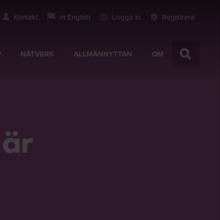
Kontakt
In English
Logga in
Registrera
P
NÄTVERK
ALLMÄNNYTTAN
OM
 är