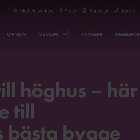
Medlemsverktyg
Press
Ramavtal
Karriär
OPINION
MEDLEM
AKADEMI
WEBBSHO
ill höghus – här
till
s bästa bygge