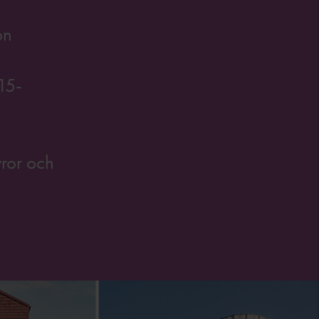
on
 15-
yror och