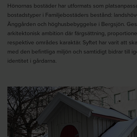
Hönornas bostäder har utformats som platsanpassad
bostadstyper i Familjebostäders bestånd: landshövd
Änggården och höghusbebyggelse i Bergsjön. Gesta
arkitektonisk ambition där färgsättning, proportione
respektive områdes karaktär. Syftet har varit att 
med den befintliga miljön och samtidigt bidrar till 
identitet i gårdarna.