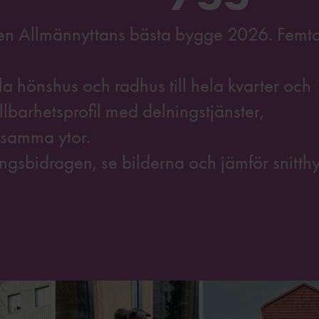
ngen Allmännyttans bästa bygge 2026. Femt
ila hönshus och radhus till hela kvarter och
barhetsprofil med delningstjänster,
nsamma ytor.
ngsbidragen, se bilderna och jämför snitth