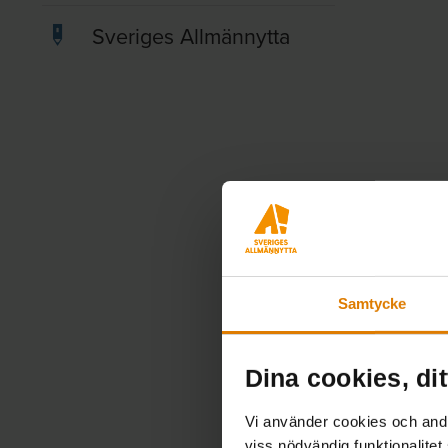
Sveriges Allmännytta
Samtycke
Dina cookies, dit
Vi använder cookies och andra
viss nödvändig funktionalitet