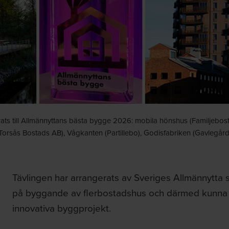
ts till Allmännyttans bästa bygge 2026: mobila hönshus (Familjebost
orsås Bostads AB), Vågkanten (Partillebo), Godisfabriken (Gavlegårda
Tävlingen har arrangerats av Sveriges Allmännytta 
på byggande av flerbostadshus och därmed kunna
innovativa byggprojekt.