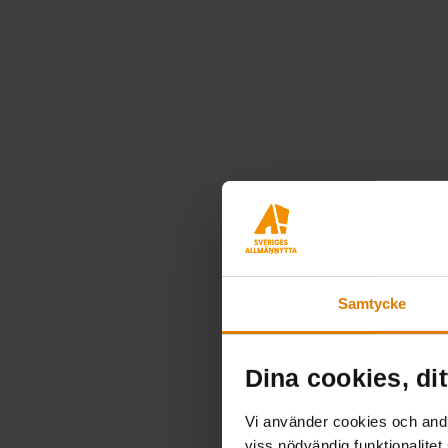
Samtycke
Dina cookies, dit
Vi använder cookies och andra
viss nödvändig funktionalitet