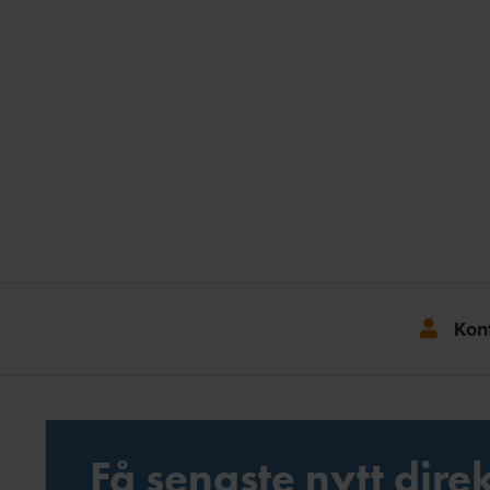
Kon
Få senaste nytt direk