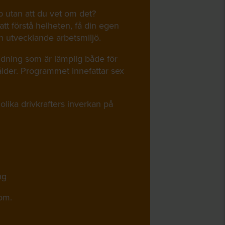
p utan att du vet om det?
tt förstå helheten, få din egen
och utvecklande arbetsmiljö.
ldning som är lämplig både för
ålder. Programmet innefattar sex
olika drivkrafters inverkan på
ng
om.