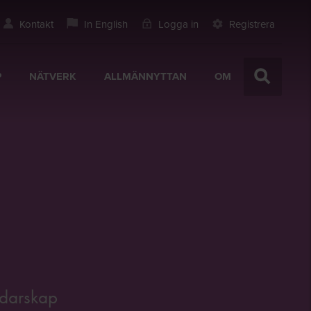
Kontakt
In English
Logga in
Registrera
P
NÄTVERK
ALLMÄNNYTTAN
OM
ledarskap