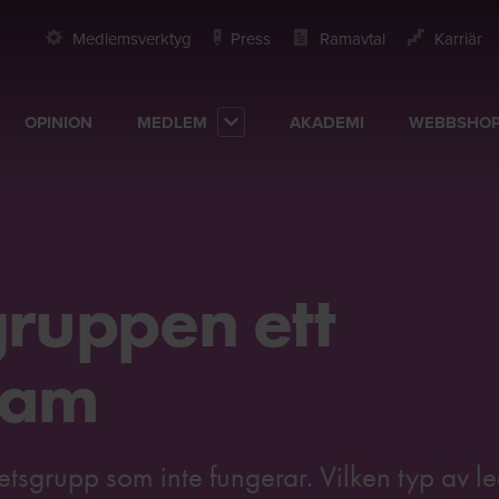
Medlemsverktyg
Press
Ramavtal
Karriär
OPINION
MEDLEM
AKADEMI
WEBBSHO
gruppen ett
eam
betsgrupp som inte fungerar. Vilken typ av 