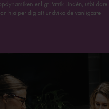
pdynamiken enligt Patrik Lindén, utbildare
n hjälper dig att undvika de vanligaste