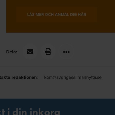
LÄS MER OCH ANMÄL DIG HÄR
Dela:
takta redaktionen
:
kom@sverigesallmannytta.se
t i din inkorg