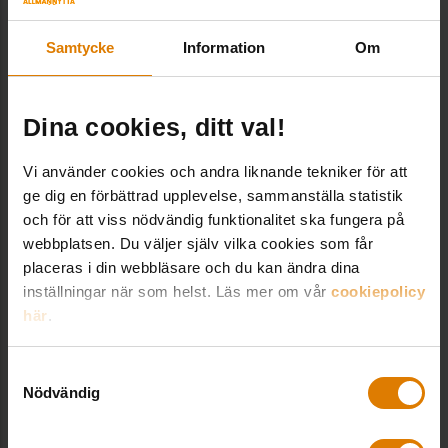
kurs om lokalförvaltning! Ur programmet:
Samtycke
Information
Om
Hur bedömer man en lokal marknad för
handel eller restauranger?
Kan aktiv lokalförvaltning göra
Dina cookies, ditt val!
bostadsområdet bättre?
Vi använder cookies och andra liknande tekniker för att
ge dig en förbättrad upplevelse, sammanställa statistik
27 APRIL – ANMÄL DIG HÄR
och för att viss nödvändig funktionalitet ska fungera på
webbplatsen. Du väljer själv vilka cookies som får
placeras i din webbläsare och du kan ändra dina
inställningar när som helst. Läs mer om vår
cookiepolicy
här
.
Så fungerar indexuppräkning av
lokalhyresavtal
Samtyckesval
Nödvändig
När kan hyresavtal ha en indexklausul
: