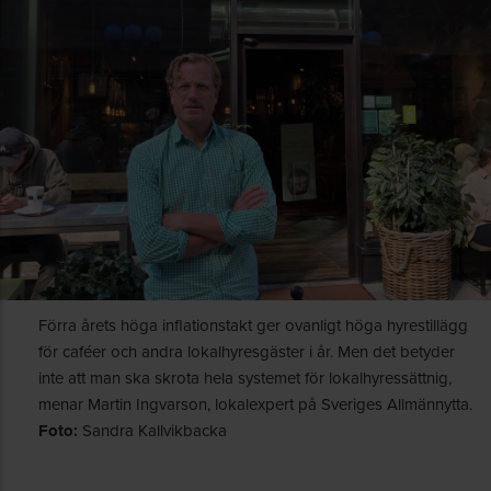
Förra årets höga inflationstakt ger ovanligt höga hyrestillägg
för caféer och andra lokalhyresgäster i år. Men det betyder
inte att man ska skrota hela systemet för lokalhyressättnig,
menar Martin Ingvarson, lokalexpert på Sveriges Allmännytta.
Foto:
Sandra Kallvikbacka