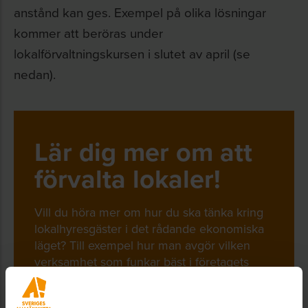
anstånd kan ges. Exempel på olika lösningar
kommer att beröras under
lokalförvaltningskursen i slutet av april (se
nedan).
Lär dig mer om att
förvalta lokaler!
Vill du höra mer om hur du ska tänka kring
lokalhyresgäster i det rådande ekonomiska
läget? Till exempel hur man avgör vilken
verksamhet som funkar bäst i företagets
lokaler?
Anmäl dig då till Sveriges Allmännyttas