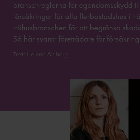
branschreglerna för egendomsskydd till
försäkringar för alla flerbostadshus i t
trähusbranschen för att begränsa skad
Så här svarar företrädare för försäkri
Text: Helene Ahlberg