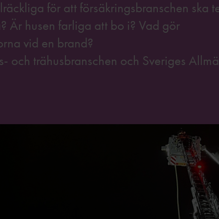
räckliga för att försäkringsbranschen ska 
rä? Är husen farliga att bo i? Vad gör
orna vid en brand?
ngs- och trähusbranschen och Sveriges Allmä