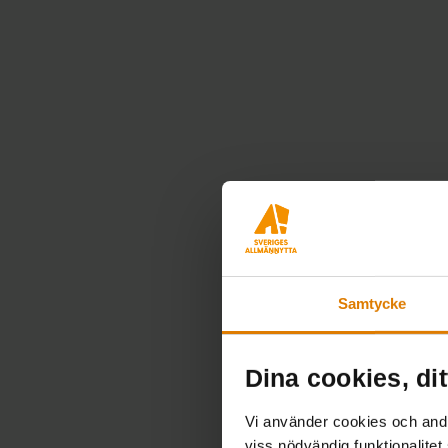
Samtycke
Dina cookies, dit
Vi använder cookies och andra
viss nödvändig funktionalitet