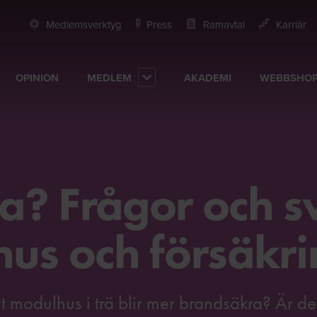
Medlemsverktyg
Press
Ramavtal
Karriär
OPINION
MEDLEM
AKADEMI
WEBBSHO
a? Frågor och s
hus och försäkr
t modulhus i trä blir mer brandsäkra? Är d