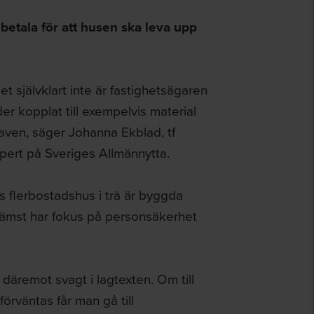
betala för att husen ska leva upp
det självklart inte är fastighetsägaren
er kopplat till exempelvis material
aven, säger Johanna Ekblad, tf
pert på Sveriges Allmännytta.
s flerbostadshus i trä är byggda
främst har fokus på personsäkerhet
äremot svagt i lagtexten. Om till
rväntas får man gå till