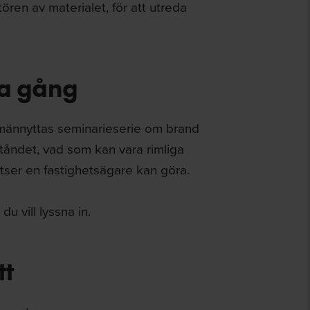
ören av materialet, för att utreda
ta gång
lmännyttas seminarieserie om brand
ståndet, vad som kan vara rimliga
tser en fastighetsägare kan göra.
u vill lyssna in.
tt