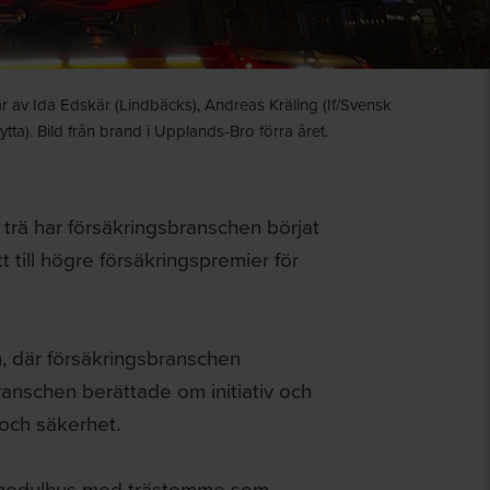
r av Ida Edskär (Lindbäcks), Andreas Kräling (If/Svensk
). Bild från brand i Upplands-Bro förra året.
rä har försäkringsbranschen börjat
t till högre försäkringspremier för
, där försäkringsbranschen
anschen berättade om initiativ och
 och säkerhet.
r modulhus med trästomme som