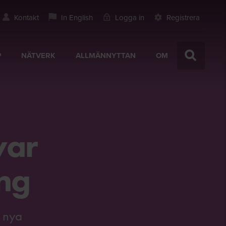
Kontakt
In English
Logga in
Registrera
P
NÄTVERK
ALLMÄNNYTTAN
OM
var
ing
e nya