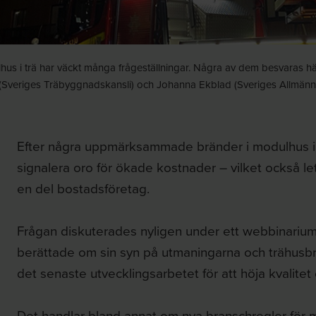
us i trä har väckt många frågeställningar. Några av dem besvaras hä
veriges Träbyggnadskansli) och Johanna Ekblad (Sveriges Allmännytta
Efter några uppmärksammade bränder i modulhus i t
signalera oro för ökade kostnader – vilket också let
en del bostadsföretag.
Frågan diskuterades nyligen under ett webbinarium
berättade om sin syn på utmaningarna och trähusbr
det senaste utvecklingsarbetet för att höja kvalitet
Det handlar bland annat om nya branschregler fö