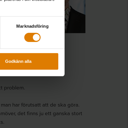
eg, men
xempel
an ska
isat sig
Marknadsföring
. Fukt
Godkänn alla
tt problem.
 man har förutsatt att de ska göra.
möver, det finns ju ett ganska stort
s.