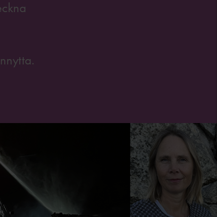
teckna
nnytta.