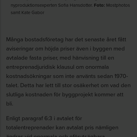
nyproduktionsexperten Sofia Hansdotter.
Foto:
Mostphotos
samt Kate Gabor
Många bostadsföretag har det senaste året fått
aviseringar om höjda priser även i byggen med
avtalade fasta priser, med hänvisning till en
entreprenadjuridisk klausul om onormala
kostnadsökningar som inte använts sedan 1970-
talet. Detta har lett till stor osäkerhet om vad den
slutliga kostnaden för byggprojekt kommer att
bli.
Enligt paragraf 6:3 i avtalet för
totalentreprenader kan avtalat pris nämligen
ändras vid onormala och oförutsägbara