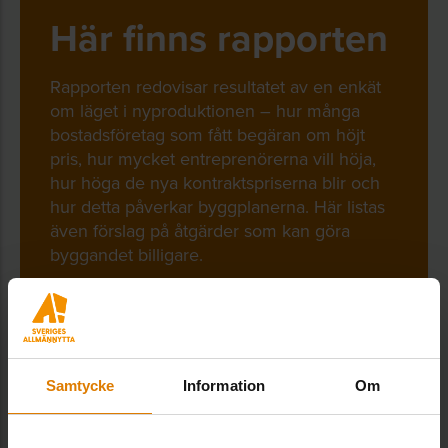
Här finns rapporten
Rapporten redovisar resultatet av en enkät
om läget i nyproduktionen – hur många
bostadsföretag som fått begäran om höjt
pris, hur mycket entreprenörerna vill höja,
hur höga de nya kontraktspriserna blir och
hur detta påverkar byggplanerna. Här listas
även förslag på åtgärder som kan göra
byggandet billigare.
LADDA NED RAPPORTEN HÄR
Samtycke
Information
Om