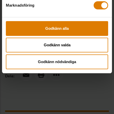
byggarbetsplatser och i förvaltningen?
Marknadsföring
Så kan miljonprogrammet utvecklas –
studiebesök i stadsutvecklingsprojekt i
Skärholmen.
Godkänn alla
LÄS MER OCH ANMÄL DIG HÄR
Godkänn valda
Godkänn nödvändiga
Dela: