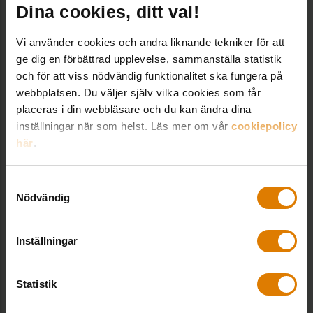
Dina cookies, ditt val!
Lägesrapport på
Vi använder cookies och andra liknande tekniker för att
Fastighetsträffen
ge dig en förbättrad upplevelse, sammanställa statistik
och för att viss nödvändig funktionalitet ska fungera på
Vill du höra de senaste prognoserna kring
webbplatsen. Du väljer själv vilka cookies som får
skenande byggpriser, ökad inflation och
placeras i din webbläsare och du kan ändra dina
högre räntekostnader? Kom då till
inställningar när som helst. Läs mer om vår
cookiepolicy
Fastighetsträffen den 24–25 januari
!
här
.
Dessutom finns Sofia Hansdotter och
Samtyckesval
advokat Viktoria Edelman på plats för att
Nödvändig
svara på frågor kring aviseringar om
onormala kostnadsökningar enligt ABT 06
6.3 och hur dessa kan hanteras.
Inställningar
Ytterligare programpunkter:
Statistik
Hur motverkas arbetslivskriminalitet på