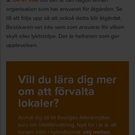
organisation som har ansvaret för åtgärden. Se
till att följa upp så att också detta blir åtgärdat.
Besökaren vet inte vem som ansvarar för vilken
skylt eller lyktstolpe. Det är helheten som ger
upplevelsen.
Vill du lära dig mer
om att förvalta
lokaler?
Anmäl dig då till Sveriges Allmännyttas
kurs om lokalförvaltning. Nytt för i år är att
kursen hålls i hybridformat:
välj mellan