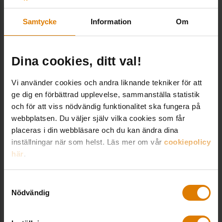
Samtycke
Information
Om
Vad ska vi göra med våra
Dina cookies, ditt val!
lokaler? Kurs 27 april
Vi använder cookies och andra liknande tekniker för att
ge dig en förbättrad upplevelse, sammanställa statistik
ANMÄL DIG HÄR – SENAST 26 APRIL
och för att viss nödvändig funktionalitet ska fungera på
webbplatsen. Du väljer själv vilka cookies som får
placeras i din webbläsare och du kan ändra dina
inställningar när som helst. Läs mer om vår
cookiepolicy
här
.
Dela:
Samtyckesval
Nödvändig