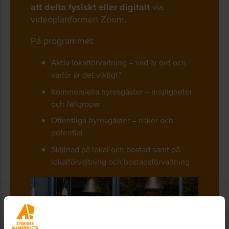
att delta fysiskt eller digitalt
via
videoplattformen Zoom.
På programmet:
Aktiv lokalförvaltning – vad är det och
varför är det viktigt?
Kommersiella hyresgäster – möjligheter
och fallgropar
Offentliga hyresgäster – risker och
potential
Skillnad på lokal och bostad samt på
lokalförvaltning och bostadsförvaltning