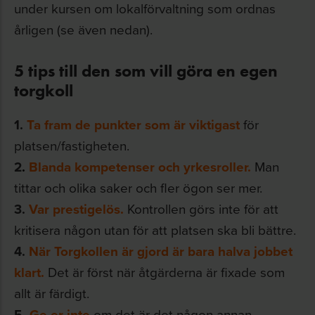
under kursen om lokalförvaltning som ordnas
årligen (se även nedan).
5 tips till den som vill göra en egen
torgkoll
1.
Ta fram de punkter som är viktigast
för
platsen/fastigheten.
2
.
Blanda kompetenser och yrkesroller.
Man
tittar och olika saker och fler ögon ser mer.
3.
Var prestigelös.
Kontrollen görs inte för att
kritisera någon utan för att platsen ska bli bättre.
4.
När Torgkollen är gjord är bara halva jobbet
klart.
Det är först när åtgärderna är fixade som
allt är färdigt.
5.
Ge er inte
om det är det någon annan