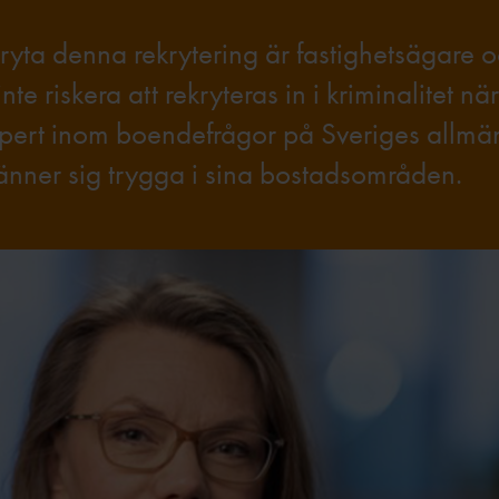
 bryta denna rekrytering är fastighetsägare 
e riskera att rekryteras in i kriminalitet n
xpert inom boendefrågor på Sveriges allmä
känner sig trygga i sina bostadsområden.