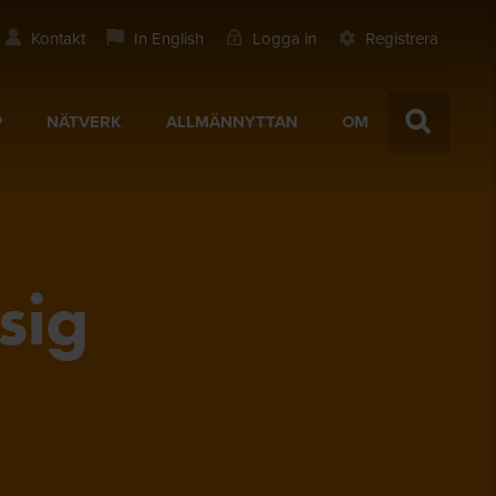
Kontakt
In English
Logga in
Registrera
P
NÄTVERK
ALLMÄNNYTTAN
OM
sig