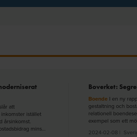
moderniserat
Boverket: Segre
Boende
I en ny rapp
gestaltning och bosta
lår att
relationell boendese
inkomster istället
exempel som ett möjli
ad årsinkomst.
tadsbidrag mins...
2024-02-08
|
Sveri