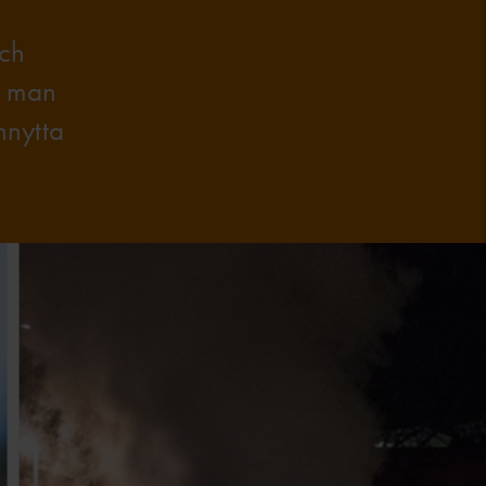
och
är man
nnytta