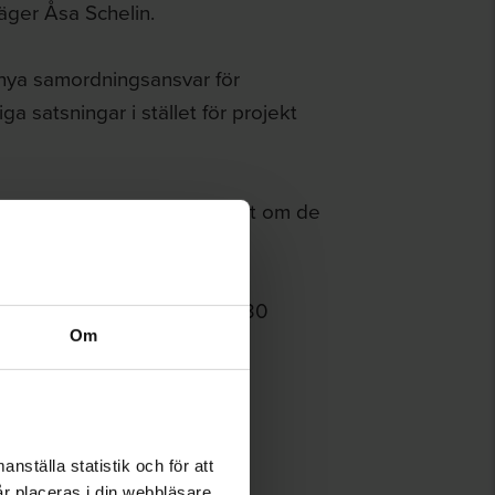
säger Åsa Schelin.
 nya samordningsansvar för
 satsningar i stället för projekt
t skulle vara väldigt positivt om de
t projekt”, avslutar hon.
tingets webbplats
torsdag 30
Om
nställa statistik och för att
år placeras i din webbläsare