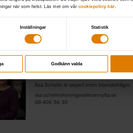
lningar när som helst. Läs mer om vår
cookiepolicy här
.
Inställningar
Statistik
kt hos Sveriges Allmännytta
ga
Godkänn valda
Åsa Schelin
Expert boendefrågor, Fastighet & Hållbarh
Åsa Schelin är expert inom boendefrågor.
asa.schelin@sverigesallmannytta.se
08-406 56 30