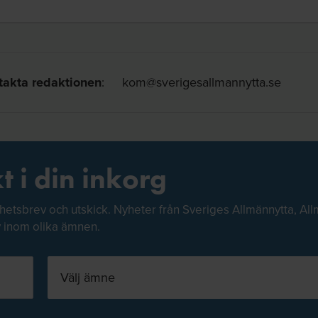
takta redaktionen
:
kom@sverigesallmannytta.se
t i din inkorg
hetsbrev och utskick. Nyheter från Sveriges Allmännytta, All
v inom olika ämnen.
Välj ämne