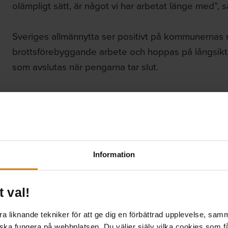
olämpligt sätt, är något vi har arbetat länge med”, 
Sveriges allmännytta ser positivt på kommunernas
brottsförebyggande arbete och hoppas på långsiktiga
som avslutas när pengarna tar slut.
– ”Det finns en väldig projekttrötthet hos många. De
satsningar som görs blir ett arbetssätt snarare än et
Det här är ett referat av en artikel publicerad på
Al
Information
november.
t val!
Dela:
 liknande tekniker för att ge dig en förbättrad upplevelse, samma
 ska fungera på webbplatsen. Du väljer själv vilka cookies som f