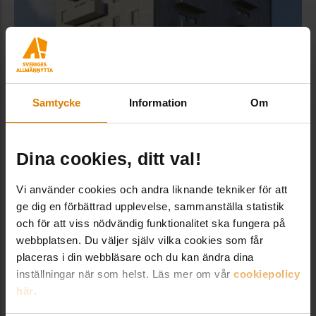
Samtycke
Information
Om
Dina cookies, ditt val!
Tetris Punkt – Lindbäcks
Vi använder cookies och andra liknande tekniker för att
Träfasad med stommmar i trä sänker
ge dig en förbättrad upplevelse, sammanställa statistik
klimatpåverkan. Flexibelt byggsystem i upp till 8
och för att viss nödvändig funktionalitet ska fungera på
våningar. Lindbäcks arkitekt har jobbat med
webbplatsen. Du väljer själv vilka cookies som får
sockelmotivet för att bryta upp husets totala volym.
placeras i din webbläsare och du kan ändra dina
Skivfasaden har en rörelse i indelningen och
inställningar när som helst. Läs mer om vår
cookiepolicy
förstärks ytterligare genom olika glanstal med
här
.
motivet att få fasaden att leva.