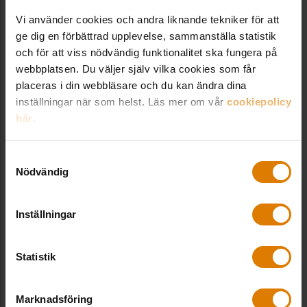
1
96
(Lindbäcks)
Vi använder cookies och andra liknande tekniker för att
ge dig en förbättrad upplevelse, sammanställa statistik
Bo Punkt (JSB)
2
134
och för att viss nödvändig funktionalitet ska fungera på
webbplatsen. Du väljer själv vilka cookies som får
Energiprestanda
Förbruk
ning
placeras i din webbläsare och du kan ändra dina
Rang
kWh/kvm
inställningar när som helst. Läs mer om vår
cookiepolicy
Bo Punkt (JSB)
1
40,4
här
.
Tetris Punkt
2
58​
Samtyckesval
(Lindbäcks)
Nödvändig
Leveranstid
Rang
Tid för
leverans
Inställningar
Bo Punkt (JSB)
1
9
Statistik
Tetris Punkt
2
10
(Lindbäcks)
Om det viktigaste är hur väl huset passar in på
Marknadsföring