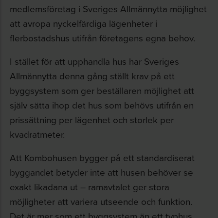
medlemsföretag i Sveriges Allmännytta möjlighet
att avropa nyckelfärdiga lägenheter i
flerbostadshus utifrån företagens egna behov.
I stället för att upphandla hus har Sveriges
Allmännytta denna gång ställt krav på ett
byggsystem som ger beställaren möjlighet att
själv sätta ihop det hus som behövs utifrån en
prissättning per lägenhet och storlek per
kvadratmeter.
Att Kombohusen bygger på ett standardiserat
byggandet betyder inte att husen behöver se
exakt likadana ut – ramavtalet ger stora
möjligheter att variera utseende och funktion.
Det är mer som ett byggsystem än ett typhus.