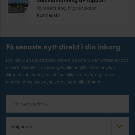
Sammanfattning av rapport
Hyressättning, Nyproduktion
Kostnadsfri
Få senaste nytt direkt i din inkorg
Här kan du välja att prenumerera på våra olika nyhetsbrev och
utskick. Nyheter från Sveriges Allmännytta, Allmännyttan
Akademi, Allmännyttans Klimatinitiativ och för dig som är
medlem finns även nyhetsbrev inom olika ämnen.
Välj ämne