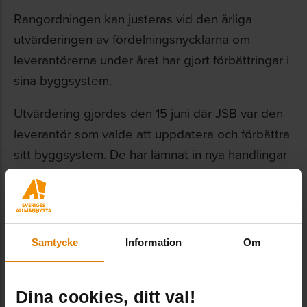
Rangordningen kan justeras vid den årliga
utvärderingen av fördelningsnycklarna om
leverantörerna under året har gjort förbättringar i
sina byggsystem.
Utvärdering gjordes den 15 juni där JSB var den
leverantör som valde att uppdatera och förbättra
sitt byggsystem. De har lämnat in nya handlingar
med en uppdaterad stomme som både är med
klimatförbättrad betong och mer prefabricerad
vilket ger en kortare leveranstid.
Samtycke
Information
Om
Klimatberäkning
kg koldioxid
Rang
per BTA
Dina cookies, ditt val!
Tetris Punkt