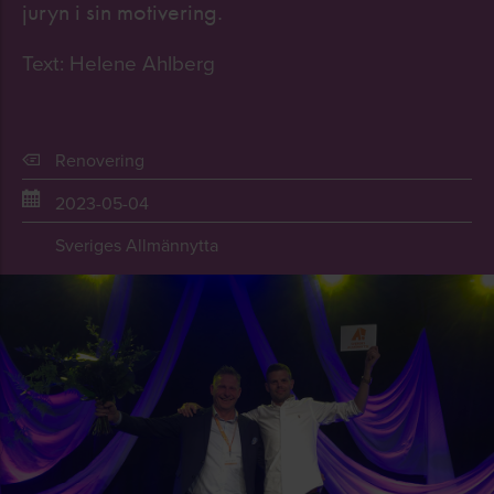
juryn i sin motivering.
Text: Helene Ahlberg
Renovering
2023-05-04
Sveriges Allmännytta