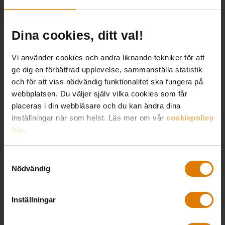
Johanna Rydin, ansvarig arkitekt på Link
Arkitektur, påpekar att många invånare i
Tidaholm har en relation till skolan och därför
Dina cookies, ditt val!
skulle varit en stor förlust, både kulturhistoriskt
Vi använder cookies och andra liknande tekniker för att
och miljömässigt, att riva och bygga nytt.
ge dig en förbättrad upplevelse, sammanställa statistik
och för att viss nödvändig funktionalitet ska fungera på
– Vi har ritat om så lite som möjligt, med stor
webbplatsen. Du väljer själv vilka cookies som får
respekt för de vackra gamla skolorna.
placeras i din webbläsare och du kan ändra dina
Gestaltningsmässigt underordnar sig ändringarna
inställningar när som helst. Läs mer om vår
cookiepolicy
historien, samtidigt som de skapar möjligheter
här
.
för vår tids behov. En av de roligaste detaljerna
som vi har valt att bevara är de gamla trapporna,
Samtyckesval
Nödvändig
som är nötta av hundratals barnfötter som
sprungit där sedan skolan byggdes i början av
Inställningar
1900-talet, säger hon.