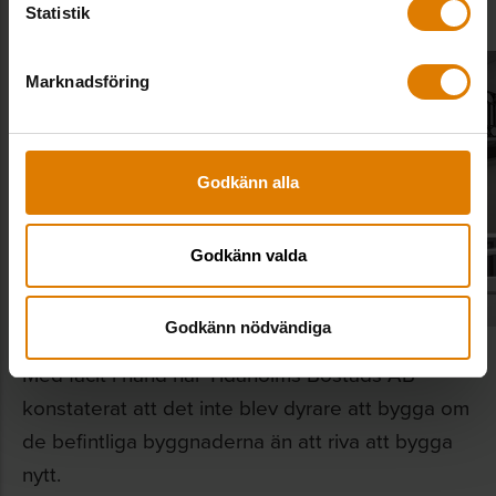
Statistik
Marknadsföring
Godkänn alla
Godkänn valda
Godkänn nödvändiga
Med facit i hand har Tidaholms Bostads AB
konstaterat att det inte blev dyrare att bygga om
de befintliga byggnaderna än att riva att bygga
nytt.